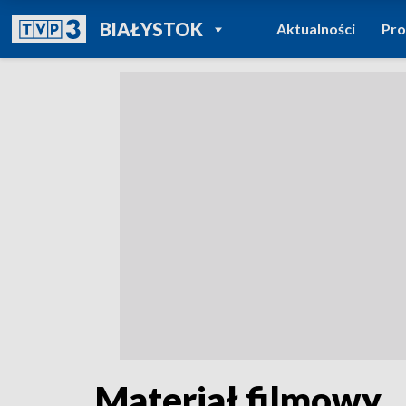
POWRÓT DO
BIAŁYSTOK
Aktualności
Pr
TVP REGIONY
Materiał filmowy