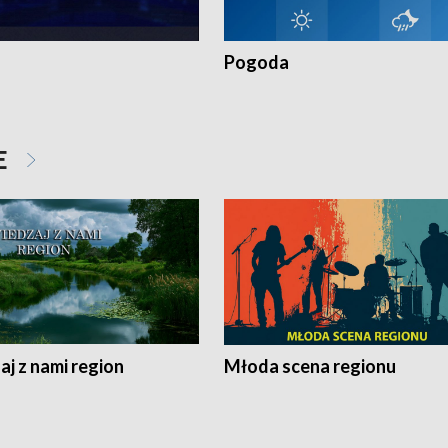
Pogoda
E
j z nami region
Młoda scena regionu