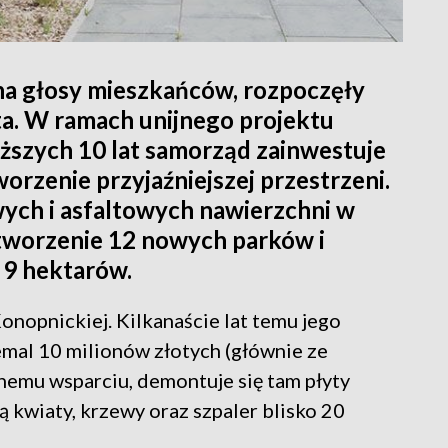
a głosy mieszkańców, rozpoczęły
a. W ramach unijnego projektu
iższych 10 lat samorząd zainwestuje
orzenie przyjaźniejszej przestrzeni.
wych i asfaltowych nawierzchni w
utworzenie 12 nowych parków i
 9 hektarów.
onopnickiej. Kilkanaście lat temu jego
al 10 milionów złotych (głównie ze
jnemu wsparciu, demontuje się tam płyty
ą kwiaty, krzewy oraz szpaler blisko 20