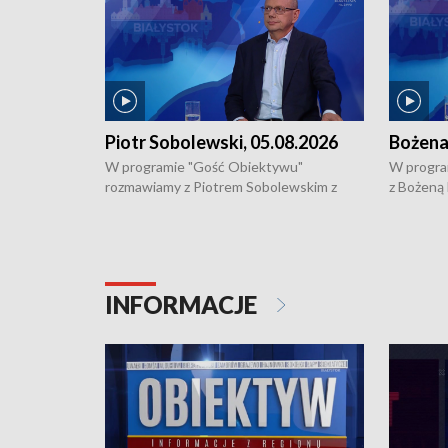
Piotr Sobolewski, 05.08.2026
Bożena
W programie "Gość Obiektywu"
W progra
rozmawiamy z Piotrem Sobolewskim z
z Bożeną
Towarzystwa Amickus o możliwościach
Białostoc
wsparcia osób dotkniętych przemocą i
samotnośc
działaniu Ośrodka Pomocy Osobom
wyciągać 
Pokrzywdzonym Przestępstwem.
ważne jes
INFORMACJE