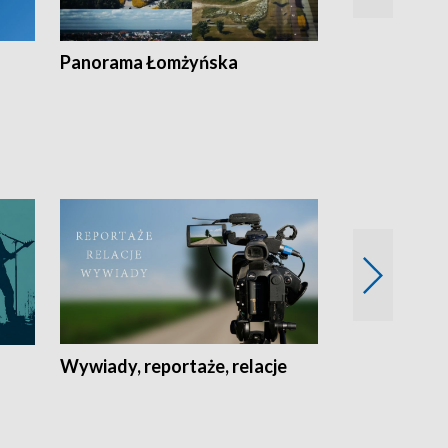
Panorama Łomżyńska
Przegląd suw
Wywiady, reportaże, relacje
Recepta na...