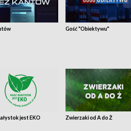
ntów
Gość "Obiektywu"
iałystok jest EKO
Zwierzaki od A do Ż