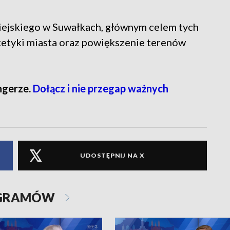
iejskiego w Suwałkach, głównym celem tych
stetyki miasta oraz powiększenie terenów
ngerze.
Dołącz i nie przegap ważnych
UDOSTĘPNIJ NA X
OGRAMÓW