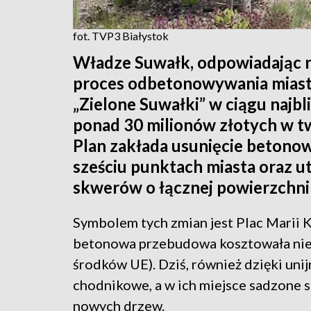
fot. TVP3 Białystok
Władze Suwałk, odpowiadając n
proces odbetonowywania miast
„Zielone Suwałki” w ciągu najbl
ponad 30 milionów złotych w tw
Plan zakłada usunięcie betono
sześciu punktach miasta oraz 
skwerów o łącznej powierzchni
Symbolem tych zmian jest Plac Marii K
betonowa przebudowa kosztowała niem
środków UE). Dziś, również dzięki uni
chodnikowe, a w ich miejsce sadzone s
nowych drzew.