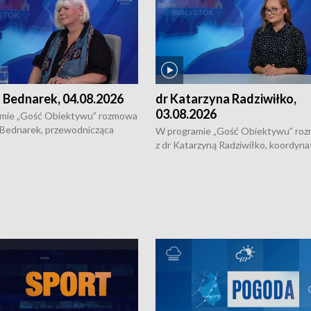
 Bednarek, 04.08.2026
dr Katarzyna Radziwiłko,
03.08.2026
mie „Gość Obiektywu” rozmowa
 Bednarek, przewodnicząca
W programie „Gość Obiektywu” ro
kiej Rady Seniorów, o walce z
z dr Katarzyną Radziwiłko, koordyna
ią, pomysłach na to jak
projektu "Etnomozaika. Współczes
osoby starsze z domów i jak
dziedzictwo kulturowe wsi" o tym, j
t to by nie były same.
wygląda dzisiejsza kultura polskiej w