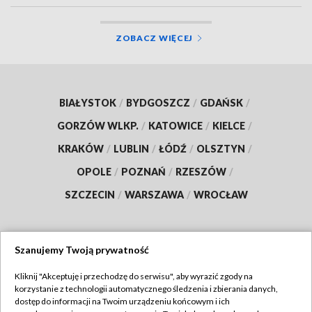
ZOBACZ WIĘCEJ
BIAŁYSTOK
/
BYDGOSZCZ
/
GDAŃSK
/
GORZÓW WLKP.
/
KATOWICE
/
KIELCE
/
KRAKÓW
/
LUBLIN
/
ŁÓDŹ
/
OLSZTYN
/
OPOLE
/
POZNAŃ
/
RZESZÓW
/
SZCZECIN
/
WARSZAWA
/
WROCŁAW
Szanujemy Twoją prywatność
Dołącz do nas:
Kliknij "Akceptuję i przechodzę do serwisu", aby wyrazić zgody na
korzystanie z technologii automatycznego śledzenia i zbierania danych,
TVP
dostęp do informacji na Twoim urządzeniu końcowym i ich