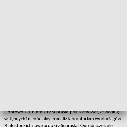
Wojewódzkiej Stacji Sanitarno-Epidemiologicznej w
Białymstoku, bakterie te mogą wywołać silne biegunki i
niebezpieczne odwodnienia, na które najbardziej podatne są
dzieci, seniorzy oraz osoby z obniżoną odpornością.
Woda z kranu nadaje się obecnie wyłącznie do prac
porządkowych (np. mycia podłóg) oraz spłukiwania toalet.
Strażacy z Ochotniczej Straży Pożarnej prowadzą akcję w
sześciu punktach na terenie gminy. Dostarczyli już
mieszkańcom ponad 80 tysięcy litrów wody butelkowanej (w
5-litrowych opakowaniach) oraz podstawili cysterny z wodą
do celów użytkowych.
Trwa intensywna dezynfekcja oraz płukanie skażonych
wodociągów przez miejskie służby komunalne. Radosław
Dobrowolski, burmistrz Supraśla, poinformował, że według
wstępnych i nieoficjalnych analiz laboratorium Wodociągów
Białostockich nowe próbki z Supraśla i Ogrodniczek nie