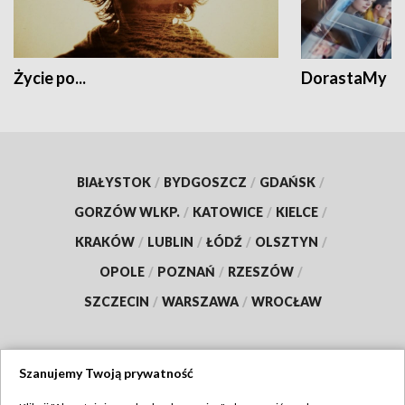
Życie po...
DorastaMy
BIAŁYSTOK
/
BYDGOSZCZ
/
GDAŃSK
/
GORZÓW WLKP.
/
KATOWICE
/
KIELCE
/
KRAKÓW
/
LUBLIN
/
ŁÓDŹ
/
OLSZTYN
/
OPOLE
/
POZNAŃ
/
RZESZÓW
/
SZCZECIN
/
WARSZAWA
/
WROCŁAW
Szanujemy Twoją prywatność
Dołącz do nas: