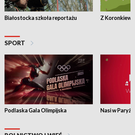
Białostocka szkoła reportażu
Z Koronkiewic
SPORT
Podlaska Gala Olimpijska
Nasi w Paryżu