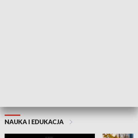
Żyjący Kościół
Usłyszeć Ewa
KULTURA I SZTUKA
Grajmy Swoje
Białostocki Te
NAUKA I EDUKACJA