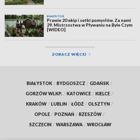
BIAŁYSTOK
Prawie 20 ekip i setki pomysłów. Za nami
29. Mistrzostwa w Pływaniu na Byle Czym
[WIDEO]
ZOBACZ WIĘCEJ
BIAŁYSTOK
/
BYDGOSZCZ
/
GDAŃSK
/
GORZÓW WLKP.
/
KATOWICE
/
KIELCE
/
KRAKÓW
/
LUBLIN
/
ŁÓDŹ
/
OLSZTYN
/
OPOLE
/
POZNAŃ
/
RZESZÓW
/
SZCZECIN
/
WARSZAWA
/
WROCŁAW