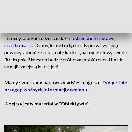
zaplanowana jest w najbliższą niedzielę (21.06) o 10:00 w
ramach dni Białegostoku. Spotkaniu będzie towarzyszył
koncert relaksacyjny na kryształowych misach. W planach są
też 4 lekcje dla dzieci.
Terminy spotkań można znaleźć na
stronie internetowej
urzędu miasta
. Osoby, które będą chciały poćwiczyć jogę
powinny zabrać ze sobą matę lub koc, nakrycie głowy i wodę.
30 sierpnia Białystok będzie próbował pobić rekord Polski
na najliczniejszą lekcję jogi.
Mamy swój kanał nadawczy w Messengerze.
Dołącz i nie
przegap ważnych informacji z regionu.
Obejrzyj cały materiał w "Obiektywie".