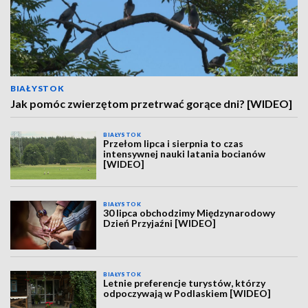
BIAŁYSTOK
Jak pomóc zwierzętom przetrwać gorące dni? [WIDEO]
BIAŁYSTOK
Przełom lipca i sierpnia to czas
intensywnej nauki latania bocianów
[WIDEO]
BIAŁYSTOK
30 lipca obchodzimy Międzynarodowy
Dzień Przyjaźni [WIDEO]
BIAŁYSTOK
Letnie preferencje turystów, którzy
odpoczywają w Podlaskiem [WIDEO]