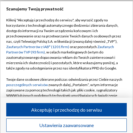
Szanujemy Twoją prywatność
Dołącz do nas:
Kliknij "Akceptuję i przechodzę do serwisu", aby wyrazić zgody na
korzystanie z technologii automatycznego śledzenia i zbierania danych,
TVP
dostęp do informacji na Twoim urządzeniu końcowym i ich
Abonament TVP
przechowywanie oraz na przetwarzanie Twoich danych osobowych przez
Regulamin TVP
nas, czyli Telewizję Polską S.A. w likwidacji (zwaną dalej również „TVP”),
Emisja w TVP
Polityka prywatności
Zaufanych Partnerów z IAB* (1201 firm)
oraz pozostałych
Zaufanych
Partnerów TVP (93 firm)
, w celach marketingowych (w tym do
Centrum informacji TVP
Moje zgody
zautomatyzowanego dopasowania reklam do Twoich zainteresowań i
mierzenia ich skuteczności) i pozostałych, które wskazujemy poniżej, a
Naziemna Telewizja Cyfrowa
Pomoc
także zgody na udostępnianie przez nas identyfikatora PPID do Google.
Sklep TVP
Biuro reklamy
Twoje dane osobowe zbierane podczas odwiedzania przez Ciebie naszych
Rada Programowa
Kontakt
poszczególnych serwisów
zwanych dalej „Portalem”, w tym informacje
zapisywane za pomocą technologii takich jak: pliki cookie, sygnalizatory
System NOS
WWW lub innych podobnych technologii umożliwiających świadczenie
dopasowanych i bezpiecznych usług, personalizację treści oraz reklam,
Informacje o nadawcy
Kanały
udostępnianie funkcji mediów społecznościowych oraz analizowanie
Akceptuję i przechodzę do serwisu
ruchu w Internecie.
Program dla prasy
©2026 Telewizja Polska S.A. w likwidacji
Biuro Reklamy
Twoje dane osobowe zbierane podczas odwiedzania przez Ciebie
Ustawienia zaawansowane
poszczególnych serwisów
na Portalu, takie jak adresy IP, identyfikatory
Ogłoszenie przetargowe