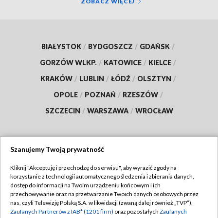
ZOBACZ WIĘCEJ
BIAŁYSTOK
/
BYDGOSZCZ
/
GDAŃSK
/
GORZÓW WLKP.
/
KATOWICE
/
KIELCE
/
KRAKÓW
/
LUBLIN
/
ŁÓDŹ
/
OLSZTYN
/
OPOLE
/
POZNAŃ
/
RZESZÓW
/
SZCZECIN
/
WARSZAWA
/
WROCŁAW
Szanujemy Twoją prywatność
Dołącz do nas:
Kliknij "Akceptuję i przechodzę do serwisu", aby wyrazić zgody na
korzystanie z technologii automatycznego śledzenia i zbierania danych,
TVP
dostęp do informacji na Twoim urządzeniu końcowym i ich
Abonament TVP
przechowywanie oraz na przetwarzanie Twoich danych osobowych przez
Regulamin TVP
nas, czyli Telewizję Polską S.A. w likwidacji (zwaną dalej również „TVP”),
Emisja w TVP
Polityka prywatności
Zaufanych Partnerów z IAB* (1201 firm)
oraz pozostałych
Zaufanych