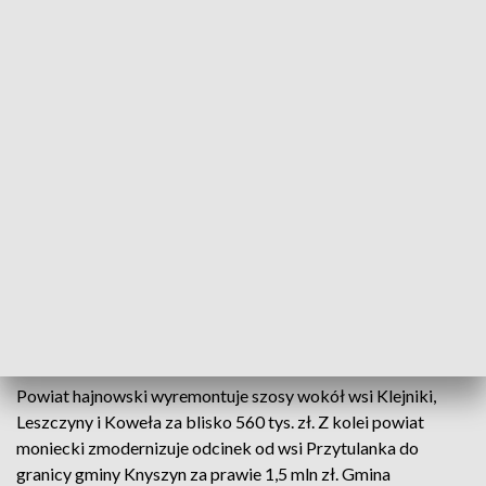
Państwo wesprze w tym roku łącznie 145 lokalnych
projektów. Samorządowcy zrealizują 106 nowych zadań i
dokończą starsze prace. Całkowita długość nowych szlaków
wyniesie 264 kilometry. Przedstawiciele 10 gmin i powiatów
podpisali dziś umowy na łącznie 8,7 mln zł. Całkowita
wartość projektów wraz z wkładem samorządów wynosi
blisko 17,5 mln zł.
W latach 2023-2025 dotacje z Rządowego Funduszu
Rozwoju Dróg wyniosły ponad 777 mln zł. W przypadku
sporych oszczędności po lokalnych przetargach Jacek
Brzozowski, wojewoda podlaski, zapowiada szanse dla
projektów z listy rezerwowej.
Powiat hajnowski wyremontuje szosy wokół wsi Klejniki,
Leszczyny i Koweła za blisko 560 tys. zł. Z kolei powiat
moniecki zmodernizuje odcinek od wsi Przytulanka do
granicy gminy Knyszyn za prawie 1,5 mln zł. Gmina