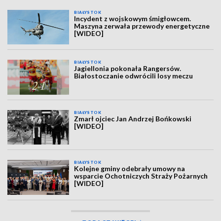
BIAŁYSTOK
Incydent z wojskowym śmigłowcem.
Maszyna zerwała przewody energetyczne
[WIDEO]
BIAŁYSTOK
Jagiellonia pokonała Rangersów.
Białostoczanie odwrócili losy meczu
BIAŁYSTOK
Zmarł ojciec Jan Andrzej Bońkowski
[WIDEO]
BIAŁYSTOK
Kolejne gminy odebrały umowy na
wsparcie Ochotniczych Straży Pożarnych
[WIDEO]