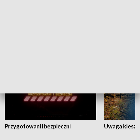
Grajmy Swoje
Białostocki Te
NAUKA I EDUKACJA
Przygotowani i bezpieczni
Uwaga kleszc