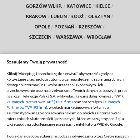
GORZÓW WLKP.
/
KATOWICE
/
KIELCE
/
KRAKÓW
/
LUBLIN
/
ŁÓDŹ
/
OLSZTYN
/
OPOLE
/
POZNAŃ
/
RZESZÓW
/
SZCZECIN
/
WARSZAWA
/
WROCŁAW
Szanujemy Twoją prywatność
Dołącz do nas:
Kliknij "Akceptuję i przechodzę do serwisu", aby wyrazić zgody na
korzystanie z technologii automatycznego śledzenia i zbierania danych,
TVP
dostęp do informacji na Twoim urządzeniu końcowym i ich
Abonament TVP
przechowywanie oraz na przetwarzanie Twoich danych osobowych przez
Regulamin TVP
nas, czyli Telewizję Polską S.A. w likwidacji (zwaną dalej również „TVP”),
Emisja w TVP
Polityka prywatności
Zaufanych Partnerów z IAB* (1201 firm)
oraz pozostałych
Zaufanych
Partnerów TVP (93 firm)
, w celach marketingowych (w tym do
Centrum informacji TVP
Moje zgody
zautomatyzowanego dopasowania reklam do Twoich zainteresowań i
mierzenia ich skuteczności) i pozostałych, które wskazujemy poniżej, a
Naziemna Telewizja Cyfrowa
Pomoc
także zgody na udostępnianie przez nas identyfikatora PPID do Google.
Sklep TVP
Biuro reklamy
Twoje dane osobowe zbierane podczas odwiedzania przez Ciebie naszych