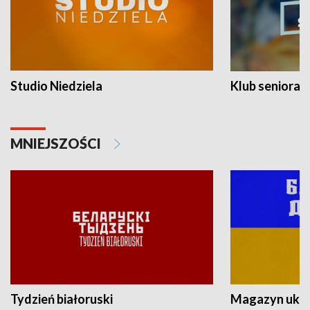
Studio Niedziela
Klub seniora
MNIEJSZOŚCI
Tydzień białoruski
Magazyn ukra