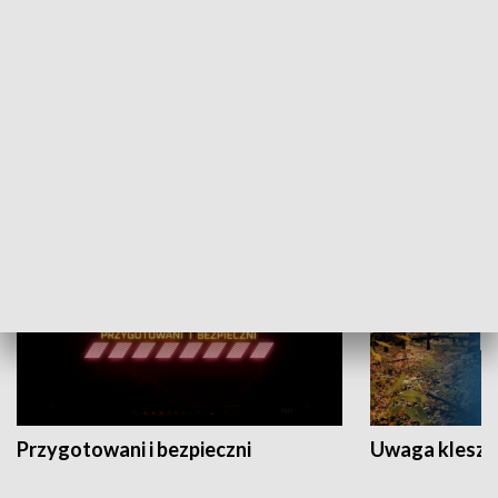
Grajmy Swoje
Białostocki Te
NAUKA I EDUKACJA
Przygotowani i bezpieczni
Uwaga kleszc