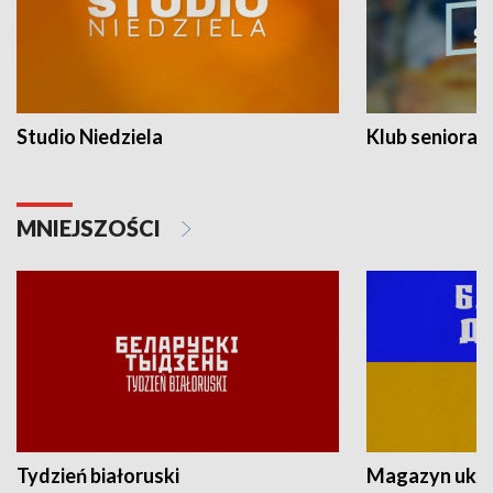
Studio Niedziela
Klub seniora
MNIEJSZOŚCI
Tydzień białoruski
Magazyn ukra