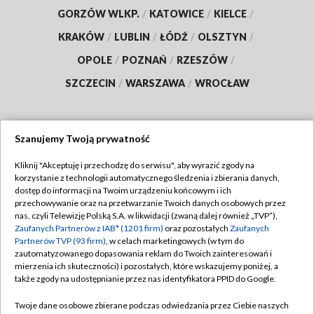
GORZÓW WLKP.
/
KATOWICE
/
KIELCE
/
KRAKÓW
/
LUBLIN
/
ŁÓDŹ
/
OLSZTYN
/
OPOLE
/
POZNAŃ
/
RZESZÓW
/
SZCZECIN
/
WARSZAWA
/
WROCŁAW
Szanujemy Twoją prywatność
Dołącz do nas:
Kliknij "Akceptuję i przechodzę do serwisu", aby wyrazić zgody na
korzystanie z technologii automatycznego śledzenia i zbierania danych,
TVP
dostęp do informacji na Twoim urządzeniu końcowym i ich
Abonament TVP
przechowywanie oraz na przetwarzanie Twoich danych osobowych przez
Regulamin TVP
nas, czyli Telewizję Polską S.A. w likwidacji (zwaną dalej również „TVP”),
Emisja w TVP
Polityka prywatności
Zaufanych Partnerów z IAB* (1201 firm)
oraz pozostałych
Zaufanych
Partnerów TVP (93 firm)
, w celach marketingowych (w tym do
Centrum informacji TVP
Moje zgody
zautomatyzowanego dopasowania reklam do Twoich zainteresowań i
mierzenia ich skuteczności) i pozostałych, które wskazujemy poniżej, a
Naziemna Telewizja Cyfrowa
Pomoc
także zgody na udostępnianie przez nas identyfikatora PPID do Google.
Sklep TVP
Biuro reklamy
Twoje dane osobowe zbierane podczas odwiedzania przez Ciebie naszych