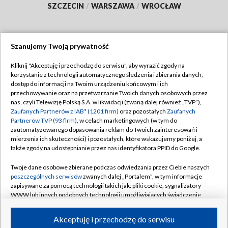
SZCZECIN
/
WARSZAWA
/
WROCŁAW
Szanujemy Twoją prywatność
Dołącz do nas:
Kliknij "Akceptuję i przechodzę do serwisu", aby wyrazić zgody na
korzystanie z technologii automatycznego śledzenia i zbierania danych,
TVP
dostęp do informacji na Twoim urządzeniu końcowym i ich
Abonament TVP
przechowywanie oraz na przetwarzanie Twoich danych osobowych przez
Regulamin TVP
nas, czyli Telewizję Polską S.A. w likwidacji (zwaną dalej również „TVP”),
Emisja w TVP
Polityka prywatności
Zaufanych Partnerów z IAB* (1201 firm)
oraz pozostałych
Zaufanych
Partnerów TVP (93 firm)
, w celach marketingowych (w tym do
Centrum informacji TVP
Moje zgody
zautomatyzowanego dopasowania reklam do Twoich zainteresowań i
mierzenia ich skuteczności) i pozostałych, które wskazujemy poniżej, a
Naziemna Telewizja Cyfrowa
Pomoc
także zgody na udostępnianie przez nas identyfikatora PPID do Google.
Sklep TVP
Biuro reklamy
Twoje dane osobowe zbierane podczas odwiedzania przez Ciebie naszych
Rada Programowa
Kontakt
poszczególnych serwisów
zwanych dalej „Portalem”, w tym informacje
zapisywane za pomocą technologii takich jak: pliki cookie, sygnalizatory
System NOS
WWW lub innych podobnych technologii umożliwiających świadczenie
dopasowanych i bezpiecznych usług, personalizację treści oraz reklam,
Informacje o nadawcy
Kanały
udostępnianie funkcji mediów społecznościowych oraz analizowanie
Akceptuję i przechodzę do serwisu
ruchu w Internecie.
Program dla prasy