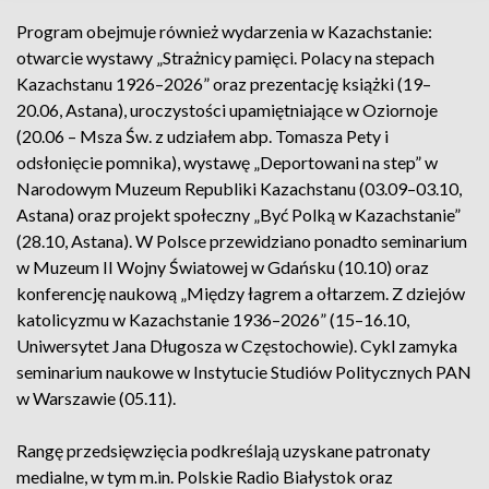
Program obejmuje również wydarzenia w Kazachstanie:
otwarcie wystawy „Strażnicy pamięci. Polacy na stepach
Kazachstanu 1926–2026” oraz prezentację książki (19–
20.06, Astana), uroczystości upamiętniające w Oziornoje
(20.06 – Msza Św. z udziałem abp. Tomasza Pety i
odsłonięcie pomnika), wystawę „Deportowani na step” w
Narodowym Muzeum Republiki Kazachstanu (03.09–03.10,
Astana) oraz projekt społeczny „Być Polką w Kazachstanie”
(28.10, Astana). W Polsce przewidziano ponadto seminarium
w Muzeum II Wojny Światowej w Gdańsku (10.10) oraz
konferencję naukową „Między łagrem a ołtarzem. Z dziejów
katolicyzmu w Kazachstanie 1936–2026” (15–16.10,
Uniwersytet Jana Długosza w Częstochowie). Cykl zamyka
seminarium naukowe w Instytucie Studiów Politycznych PAN
w Warszawie (05.11).
Rangę przedsięwzięcia podkreślają uzyskane patronaty
medialne, w tym m.in. Polskie Radio Białystok oraz