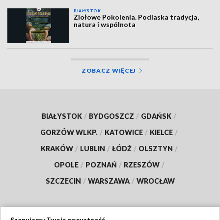
BIAŁYSTOK
Ziołowe Pokolenia. Podlaska tradycja,
natura i wspólnota
ZOBACZ WIĘCEJ
BIAŁYSTOK
/
BYDGOSZCZ
/
GDAŃSK
/
GORZÓW WLKP.
/
KATOWICE
/
KIELCE
/
KRAKÓW
/
LUBLIN
/
ŁÓDŹ
/
OLSZTYN
/
OPOLE
/
POZNAŃ
/
RZESZÓW
/
SZCZECIN
/
WARSZAWA
/
WROCŁAW
Szanujemy Twoją prywatność