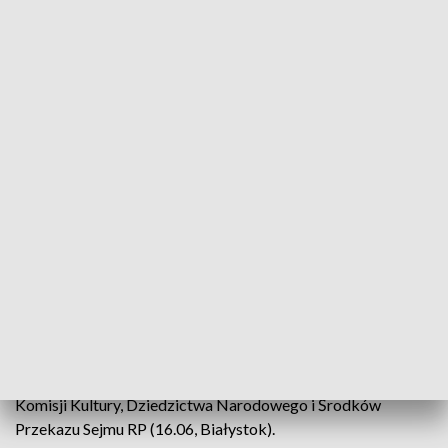
Program cyklu ma konkretny harmonogram w terminie
28.04.2026 – 05.11.2026 i obejmuje m.in.: konferencję
prasową inaugurującą cykl (28.04, Muzeum Pamięci Sybiru w
Białymstoku), prezentację książki na Uniwersytecie
Jagiellońskim (11.05, Kraków), spotkanie
międzypokoleniowe „List do Mamy” (26.05, Białystok),
międzynarodową konferencję naukowo-praktyczną „Polacy
w Kazachstanie: historia, pamięć i dialog międzykulturowy”
(28.05, Karaganda), wydarzenia w Sejmie RP (10.06,
Warszawa – otwarcie wystawy „Deportowani na step”,
przyjęcie uchwały sejmowej upamiętniającej rocznicę
deportacji oraz konferencję i spotkanie z potomkami
deportowanych), posiedzenie Polsko-Kazachstańskiej
Komisji Historycznej (14.06, Warszawa) i konferencję
naukową „Sowiecka Azja Centralna jako totalitarne
laboratorium” (15–17.06, Warszawa), a także posiedzenie
Komisji Kultury, Dziedzictwa Narodowego i Środków
Przekazu Sejmu RP (16.06, Białystok).