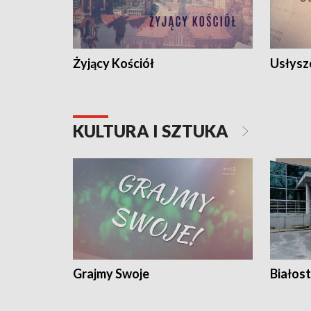
Żyjący Kościół
Usłysz
KULTURA I SZTUKA
Grajmy Swoje
Białost