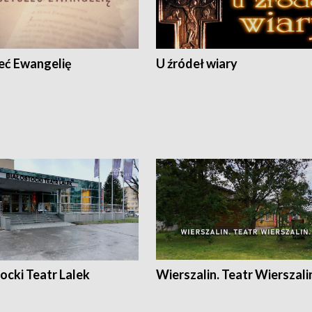
eć Ewangelię
U źródeł wiary
ocki Teatr Lalek
Wierszalin. Teatr Wierszali