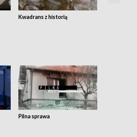
Z
Kwadrans z historią
Kartki z kal
Pilna sprawa