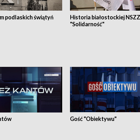
em podlaskich świątyń
Historia białostockiej NSZ
"Solidarność"
ntów
Gość "Obiektywu"