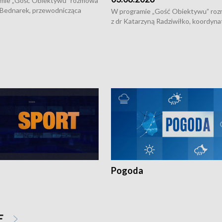
mie „Gość Obiektywu” rozmowa
 Bednarek, przewodnicząca
W programie „Gość Obiektywu” ro
kiej Rady Seniorów, o walce z
z dr Katarzyną Radziwiłko, koordyna
ią, pomysłach na to jak
projektu "Etnomozaika. Współczes
osoby starsze z domów i jak
dziedzictwo kulturowe wsi" o tym, j
t to by nie były same.
wygląda dzisiejsza kultura polskiej w
Pogoda
E