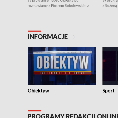
W programie "Gość Obiektywu"
W progra
rozmawiamy z Piotrem Sobolewskim z
z Bożeną
Towarzystwa Amickus o możliwościach
Białostoc
wsparcia osób dotkniętych przemocą i
samotnośc
działaniu Ośrodka Pomocy Osobom
wyciągać 
Pokrzywdzonym Przestępstwem.
ważne jes
INFORMACJE
Obiektyw
Sport
PROGRAMY REDAKCJI ONLIN