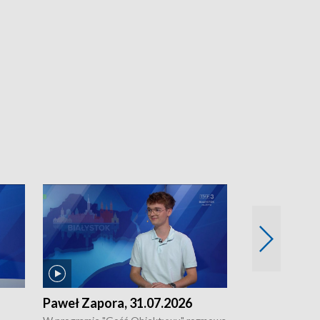
Paweł Zapora, 31.07.2026
Jacek Brzozo