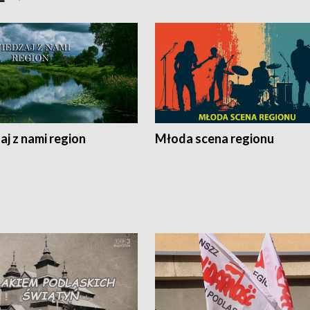
j z nami region
Młoda scena regionu