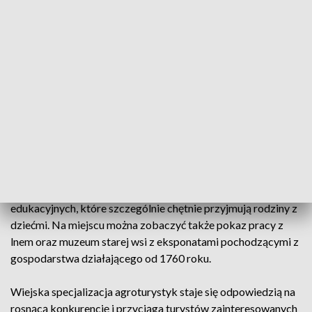
najmniej tydzień z pełnym wyżywieniem i chętnie angażują się
w codzienne prace, takie jak podlewanie, pielenie czy
zbieranie ziół. Mogą także spróbować jajek prosto od kury
oraz pomagać przy koniach, które od pokoleń są częścią
gospodarstwa i służą dziś zarówno do opieki, jak i do
przejazdów zaprzęgiem.
W Motulach Starych turyści mają bezpośredni kontakt ze
zwierzętami, wśród których są świnki wietnamskie, alpaki,
pawie, kury, owce wrzosówki, kozy i daniele. Właściciele
tłumaczą odwiedzającym, czym żywią się zwierzęta, a
gospodarstwo należy do certyfikowanych zagród
edukacyjnych, które szczególnie chętnie przyjmują rodziny z
dziećmi. Na miejscu można zobaczyć także pokaz pracy z
lnem oraz muzeum starej wsi z eksponatami pochodzącymi z
gospodarstwa działającego od 1760 roku.
Wiejska specjalizacja agroturystyk staje się odpowiedzią na
rosnącą konkurencję i przyciąga turystów zainteresowanych