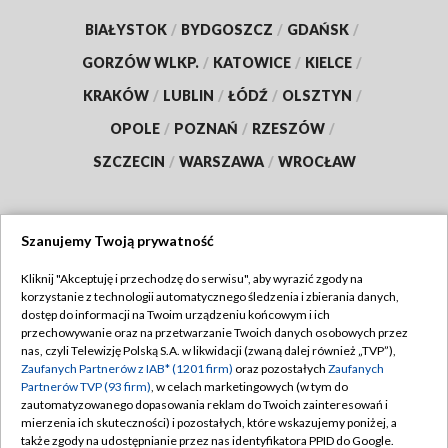
BIAŁYSTOK
/
BYDGOSZCZ
/
GDAŃSK
/
GORZÓW WLKP.
/
KATOWICE
/
KIELCE
/
KRAKÓW
/
LUBLIN
/
ŁÓDŹ
/
OLSZTYN
/
OPOLE
/
POZNAŃ
/
RZESZÓW
/
SZCZECIN
/
WARSZAWA
/
WROCŁAW
Szanujemy Twoją prywatność
Dołącz do nas:
Kliknij "Akceptuję i przechodzę do serwisu", aby wyrazić zgody na
korzystanie z technologii automatycznego śledzenia i zbierania danych,
TVP
dostęp do informacji na Twoim urządzeniu końcowym i ich
Abonament TVP
przechowywanie oraz na przetwarzanie Twoich danych osobowych przez
Regulamin TVP
nas, czyli Telewizję Polską S.A. w likwidacji (zwaną dalej również „TVP”),
Emisja w TVP
Polityka prywatności
Zaufanych Partnerów z IAB* (1201 firm)
oraz pozostałych
Zaufanych
Partnerów TVP (93 firm)
, w celach marketingowych (w tym do
Centrum informacji TVP
Moje zgody
zautomatyzowanego dopasowania reklam do Twoich zainteresowań i
mierzenia ich skuteczności) i pozostałych, które wskazujemy poniżej, a
Naziemna Telewizja Cyfrowa
Pomoc
także zgody na udostępnianie przez nas identyfikatora PPID do Google.