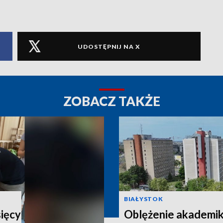
UDOSTĘPNIJ NA X
ZOBACZ TAKŻE
BIAŁYSTOK
sięcy
Oblężenie akademi