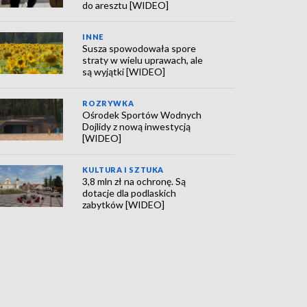
do aresztu [WIDEO]
INNE
Susza spowodowała spore
straty w wielu uprawach, ale
są wyjątki [WIDEO]
ROZRYWKA
Ośrodek Sportów Wodnych
Dojlidy z nową inwestycją
[WIDEO]
KULTURA I SZTUKA
3,8 mln zł na ochronę. Są
dotacje dla podlaskich
zabytków [WIDEO]