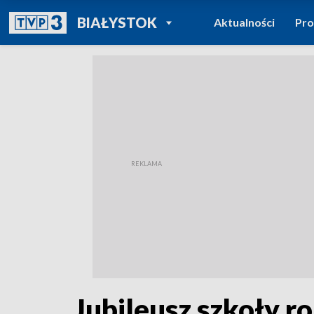
POWRÓT DO
BIAŁYSTOK
Aktualności
Pr
TVP REGIONY
Jubileusz szkoły ro