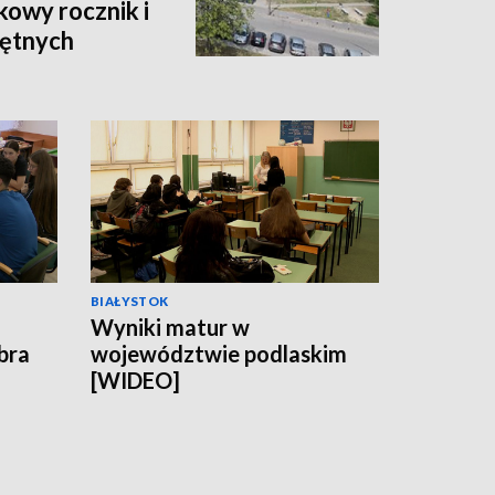
owy rocznik i
hętnych
BIAŁYSTOK
Wyniki matur w
obra
województwie podlaskim
[WIDEO]