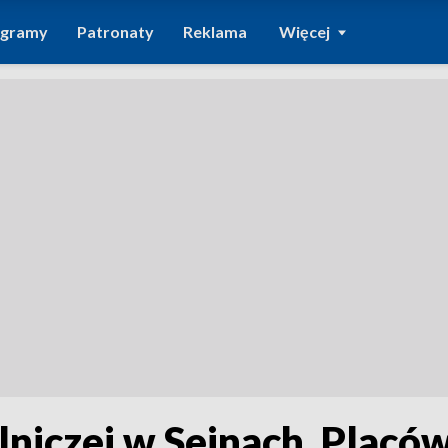
ogramy
Patronaty
Reklama
Więcej
lniczej w Sejnach. Placó