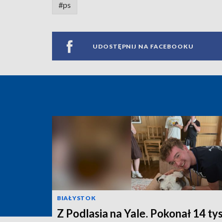
#ps
UDOSTĘPNIJ NA FACEBOOKU
BIAŁYSTOK
Z Podlasia na Yale. Pokonał 14 ty