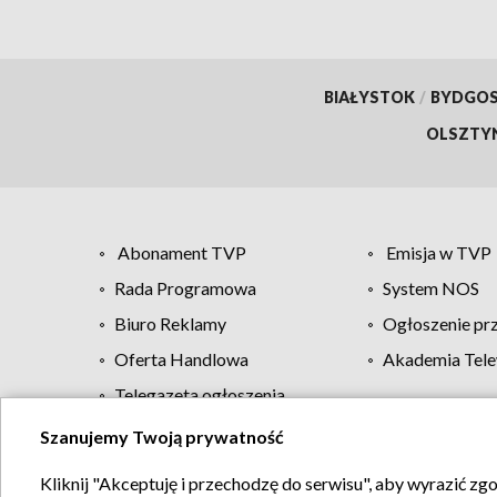
BIAŁYSTOK
/
BYDGO
OLSZTY
Abonament TVP
Emisja w TVP
Rada Programowa
System NOS
Biuro Reklamy
Ogłoszenie pr
Oferta Handlowa
Akademia Tele
Telegazeta ogłoszenia
Szanujemy Twoją prywatność
Regulamin TVP
Kliknij "Akceptuję i przechodzę do serwisu", aby wyrazić zg