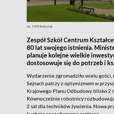
fot. TVP3 Białystok
Zespół Szkół Centrum Kształce
80 lat swojego istnienia. Minis
planuje kolejne wielkie inwestyc
dostosowuje się do potrzeb i k
Wydarzenie zgromadziło wielu gości, 
Sejnach patrzy z optymizmem w przyszł
Krajowego Planu Odbudowy blisko 2 m
Równocześnie robotnicy rozbudowują 
2 sal dla techników żywienia. Nowa p
kuchnie oraz obszerne zaplecza.