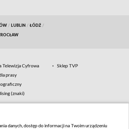
KÓW
/
LUBLIN
/
ŁÓDŹ
/
ROCŁAW
 Telewizja Cyfrowa
Sklep TVP
la prasy
tograficzny
sing (znaki)
klamy
Kontakt
rania danych, dostęp do informacji na Twoim urządzeniu