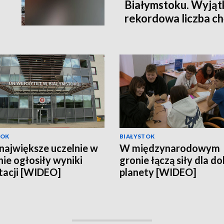
Białymstoku. Wyjątk
rekordowa liczba c
TOK
BIAŁYSTOK
największe uczelnie w
W międzynarodowym
nie ogłosiły wyniki
gronie łączą siły dla d
tacji [WIDEO]
planety [WIDEO]