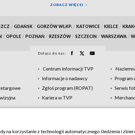
ZOBACZ WIĘCEJ
SZCZ
/
GDAŃSK
/
GORZÓW WLKP.
/
KATOWICE
/
KIELCE
/
KRA
N
/
OPOLE
/
POZNAŃ
/
RZESZÓW
/
SZCZECIN
/
WARSZAWA
/
W
Dołącz do nas:
Centrum informacji TVP
Naziemna
Informacje o nadawcy
Program d
zetargowe
Zgłoś program (ROPAT)
Serwis fo
wizyjna
Kariera w TVP
Merchandi
Polityka prywatności
Moje zgody
Pomoc
Biuro re
ody na korzystanie z technologii automatycznego śledzenia i zbie