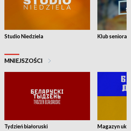
Studio Niedziela
Klub seniora
MNIEJSZOŚCI
Tydzień białoruski
Magazyn ukra