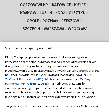
GORZÓW WLKP.
/
KATOWICE
/
KIELCE
/
KRAKÓW
/
LUBLIN
/
ŁÓDŹ
/
OLSZTYN
/
OPOLE
/
POZNAŃ
/
RZESZÓW
/
SZCZECIN
/
WARSZAWA
/
WROCŁAW
Szanujemy Twoją prywatność
Dołącz do nas:
Kliknij "Akceptuję i przechodzę do serwisu", aby wyrazić zgody na
korzystanie z technologii automatycznego śledzenia i zbierania danych,
TVP
dostęp do informacji na Twoim urządzeniu końcowym i ich
Abonament TVP
przechowywanie oraz na przetwarzanie Twoich danych osobowych przez
Regulamin TVP
nas, czyli Telewizję Polską S.A. w likwidacji (zwaną dalej również „TVP”),
Emisja w TVP
Polityka prywatności
Zaufanych Partnerów z IAB* (1201 firm)
oraz pozostałych
Zaufanych
Partnerów TVP (93 firm)
, w celach marketingowych (w tym do
Centrum informacji TVP
Moje zgody
zautomatyzowanego dopasowania reklam do Twoich zainteresowań i
mierzenia ich skuteczności) i pozostałych, które wskazujemy poniżej, a
Naziemna Telewizja Cyfrowa
Pomoc
także zgody na udostępnianie przez nas identyfikatora PPID do Google.
Sklep TVP
Biuro reklamy
Twoje dane osobowe zbierane podczas odwiedzania przez Ciebie naszych