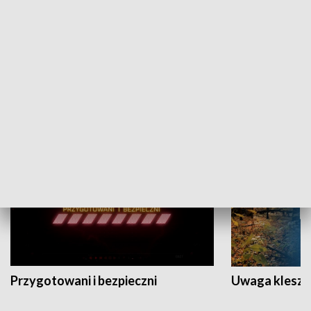
Grajmy Swoje
Białostocki Te
NAUKA I EDUKACJA
Przygotowani i bezpieczni
Uwaga kleszc