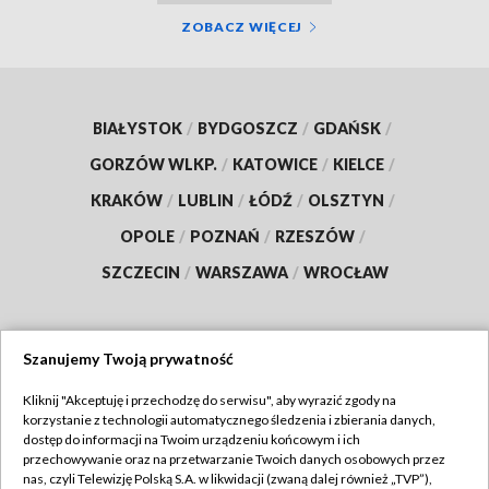
ZOBACZ WIĘCEJ
BIAŁYSTOK
/
BYDGOSZCZ
/
GDAŃSK
/
GORZÓW WLKP.
/
KATOWICE
/
KIELCE
/
KRAKÓW
/
LUBLIN
/
ŁÓDŹ
/
OLSZTYN
/
OPOLE
/
POZNAŃ
/
RZESZÓW
/
SZCZECIN
/
WARSZAWA
/
WROCŁAW
Szanujemy Twoją prywatność
Dołącz do nas:
Kliknij "Akceptuję i przechodzę do serwisu", aby wyrazić zgody na
korzystanie z technologii automatycznego śledzenia i zbierania danych,
TVP
dostęp do informacji na Twoim urządzeniu końcowym i ich
Abonament TVP
przechowywanie oraz na przetwarzanie Twoich danych osobowych przez
Regulamin TVP
nas, czyli Telewizję Polską S.A. w likwidacji (zwaną dalej również „TVP”),