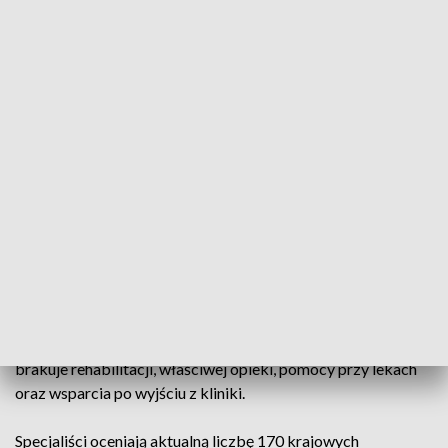
potężne wyzwanie dla zdrowia obywateli. W białostockim
spotkaniu uczestniczą neurolodzy, psychiatrzy, radiolodzy i
fizjoterapeuci. Medycy rozmawiają o najczęstszych
problemach i wspólnie tworzą nowe wytyczne dla szpitali.
Statystyki pokazują szybki wzrost liczby pacjentów. Polacy
doznają udaru mózgu średnio co 8 minut, co daje rocznie
około 90 tys. przypadków. Eksperci ostrzegają, że otyłość,
miażdżyca i różne używki bardzo mocno niszczą układ
krążenia.
Polskie Towarzystwo Neurologiczne postuluje utworzenie
spójnej sieci udarowej. Taki system może poprawić terapię i
skutecznie zapobiegnie nawrotom choroby. Polska posiada
obecnie słabą profilaktykę w tym zakresie. Pacjentom
brakuje rehabilitacji, właściwej opieki, pomocy przy lekach
oraz wsparcia po wyjściu z kliniki.
Specjaliści oceniają aktualną liczbę 170 krajowych