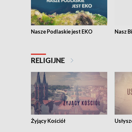
Nasze Podlaskie jest EKO
Nasz B
RELIGIJNE
Żyjący Kościół
Usłysz