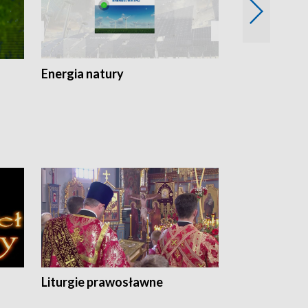
Energia natury
Ogród i nie t
Liturgie prawosławne