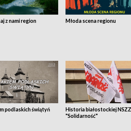
j z nami region
Młoda scena regionu
em podlaskich świątyń
Historia białostockiej NSZ
"Solidarność"