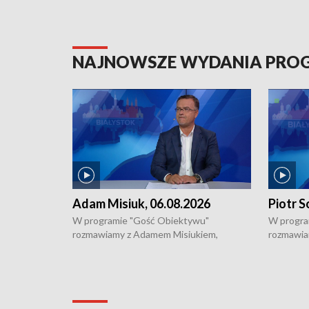
NAJNOWSZE WYDANIA PR
Adam Misiuk, 06.08.2026
Piotr S
W programie "Gość Obiektywu"
W progra
rozmawiamy z Adamem Misiukiem,
rozmawia
podlaskim wojewódzkim konserwatorem
Towarzys
zabytków o kondycji zabytków w regionie
wsparcia 
i naborze wniosków na prace
działani
konserwatorskie.
Pokrzywd