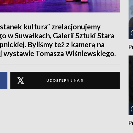
tanek kultura” zrelacjonujemy
w Suwałkach, Galerii Sztuki Stara
nickiej. Byliśmy też z kamerą na
P
j wystawie Tomasza Wiśniewskiego.
UDOSTĘPNIJ NA X
P