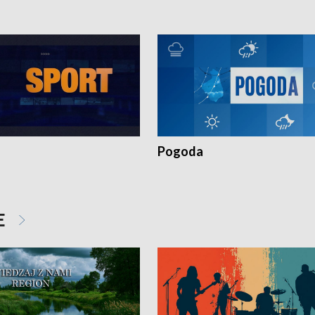
Pogoda
E