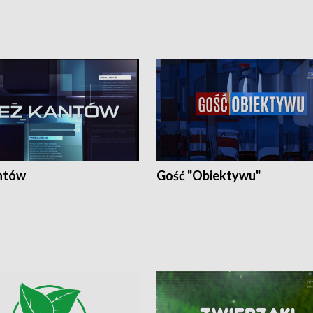
ntów
Gość "Obiektywu"