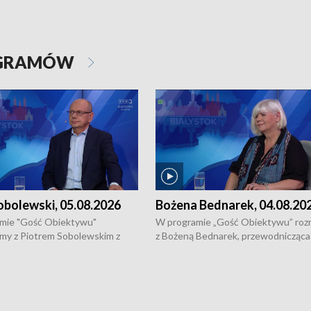
OGRAMÓW
obolewski, 05.08.2026
Bożena Bednarek, 04.08.20
mie "Gość Obiektywu"
W programie „Gość Obiektywu” ro
my z Piotrem Sobolewskim z
z Bożeną Bednarek, przewodnicząca
twa Amickus o możliwościach
Białostockiej Rady Seniorów, o walc
osób dotkniętych przemocą i
samotnością, pomysłach na to jak
u Ośrodka Pomocy Osobom
wyciągać osoby starsze z domów i j
zonym Przestępstwem.
ważne jest to by nie były same.