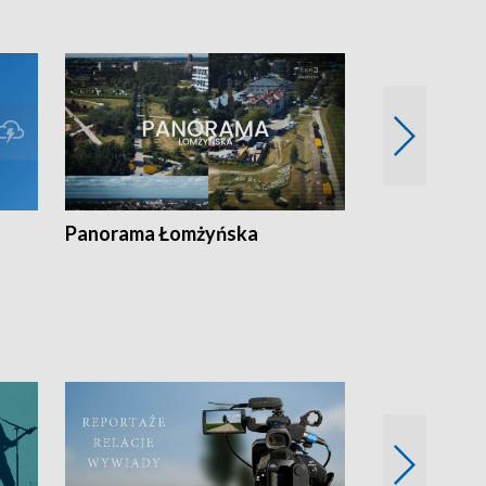
Panorama Łomżyńska
Przegląd suw