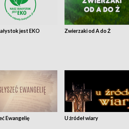
iałystok jest EKO
Zwierzaki od A do Ż
eć Ewangelię
U źródeł wiary