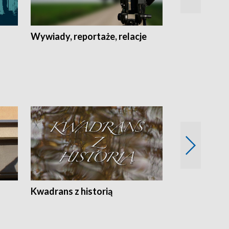
Wywiady, reportaże, relacje
Recepta na...
Z
Kwadrans z historią
Kartki z kal