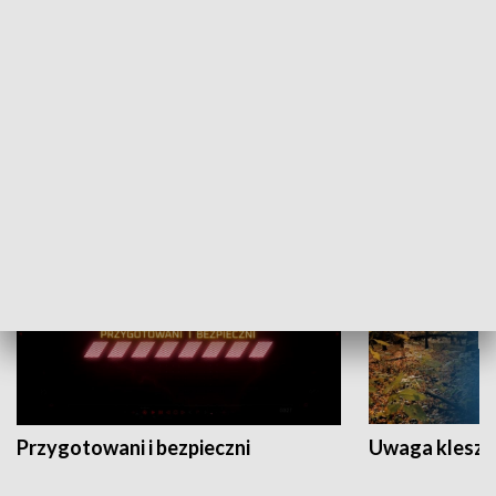
Grajmy Swoje
Białostocki Te
NAUKA I EDUKACJA
Przygotowani i bezpieczni
Uwaga kleszc