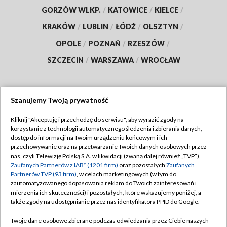
GORZÓW WLKP.
/
KATOWICE
/
KIELCE
/
KRAKÓW
/
LUBLIN
/
ŁÓDŹ
/
OLSZTYN
/
OPOLE
/
POZNAŃ
/
RZESZÓW
/
SZCZECIN
/
WARSZAWA
/
WROCŁAW
Szanujemy Twoją prywatność
Dołącz do nas:
Kliknij "Akceptuję i przechodzę do serwisu", aby wyrazić zgody na
korzystanie z technologii automatycznego śledzenia i zbierania danych,
TVP
dostęp do informacji na Twoim urządzeniu końcowym i ich
Abonament TVP
przechowywanie oraz na przetwarzanie Twoich danych osobowych przez
Regulamin TVP
nas, czyli Telewizję Polską S.A. w likwidacji (zwaną dalej również „TVP”),
Emisja w TVP
Polityka prywatności
Zaufanych Partnerów z IAB* (1201 firm)
oraz pozostałych
Zaufanych
Partnerów TVP (93 firm)
, w celach marketingowych (w tym do
Centrum informacji TVP
Moje zgody
zautomatyzowanego dopasowania reklam do Twoich zainteresowań i
mierzenia ich skuteczności) i pozostałych, które wskazujemy poniżej, a
Naziemna Telewizja Cyfrowa
Pomoc
także zgody na udostępnianie przez nas identyfikatora PPID do Google.
Sklep TVP
Biuro reklamy
Twoje dane osobowe zbierane podczas odwiedzania przez Ciebie naszych