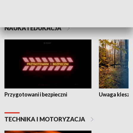
Grajmy Swoje
Białostocki Te
NAUKA I EDUKACJA
Przygotowani i bezpieczni
Uwaga kleszc
TECHNIKA I MOTORYZACJA