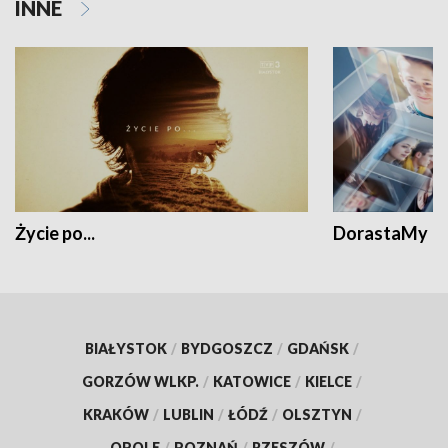
INNE
Życie po...
DorastaMy
BIAŁYSTOK
/
BYDGOSZCZ
/
GDAŃSK
/
GORZÓW WLKP.
/
KATOWICE
/
KIELCE
/
KRAKÓW
/
LUBLIN
/
ŁÓDŹ
/
OLSZTYN
/
OPOLE
/
POZNAŃ
/
RZESZÓW
/