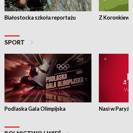
Białostocka szkoła reportażu
Z Koronkiewic
SPORT
Podlaska Gala Olimpijska
Nasi w Paryżu