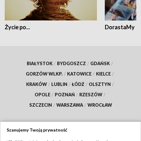
Życie po...
DorastaMy
BIAŁYSTOK
/
BYDGOSZCZ
/
GDAŃSK
/
GORZÓW WLKP.
/
KATOWICE
/
KIELCE
/
KRAKÓW
/
LUBLIN
/
ŁÓDŹ
/
OLSZTYN
/
OPOLE
/
POZNAŃ
/
RZESZÓW
/
SZCZECIN
/
WARSZAWA
/
WROCŁAW
Szanujemy Twoją prywatność
Dołącz do nas: