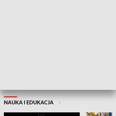
Żyjący Kościół
Usłyszeć Ewa
KULTURA I SZTUKA
Grajmy Swoje
Białostocki Te
NAUKA I EDUKACJA