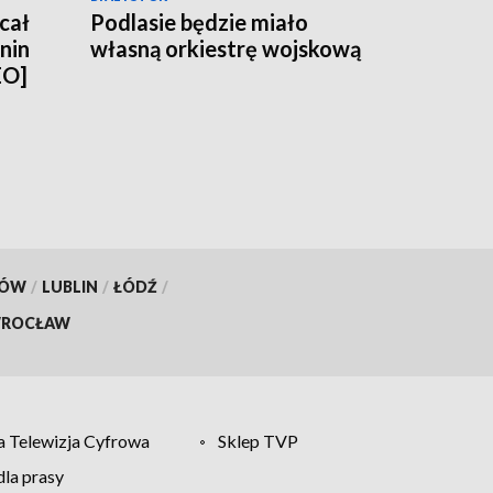
cał
Podlasie będzie miało
anin
własną orkiestrę wojskową
EO]
KÓW
/
LUBLIN
/
ŁÓDŹ
/
ROCŁAW
 Telewizja Cyfrowa
Sklep TVP
la prasy