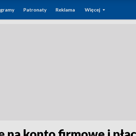
ogramy
Patronaty
Reklama
Więcej
ę na konto firmowe i pła