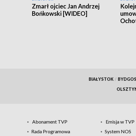
Zmarł ojciec Jan Andrzej
Kolej
Bońkowski [WIDEO]
umow
Ochot
Poża
BIAŁYSTOK
/
BYDGO
OLSZTY
Abonament TVP
Emisja w TVP
Rada Programowa
System NOS