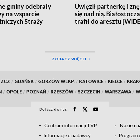
ne gminy odebrały
Uwięził partnerkę i znę
y na wsparcie
się nad nią. Białostocz
niczych Straży
trafił do aresztu [WID
rnych
ZOBACZ WIĘCEJ
SZCZ
/
GDAŃSK
/
GORZÓW WLKP.
/
KATOWICE
/
KIELCE
/
KRA
N
/
OPOLE
/
POZNAŃ
/
RZESZÓW
/
SZCZECIN
/
WARSZAWA
/
W
Dołącz do nas:
Centrum informacji TVP
Naziemna
Informacje o nadawcy
Program d