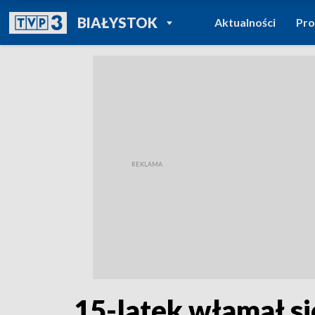
POWRÓT DO
BIAŁYSTOK
Aktualności
Pr
TVP REGIONY
15-latek włamał si