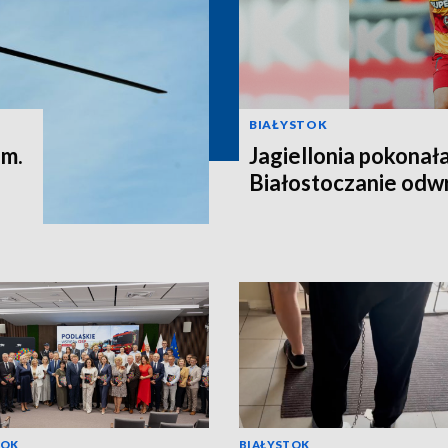
BIAŁYSTOK
em.
Jagiellonia pokonał
Białostoczanie odwr
TOK
BIAŁYSTOK