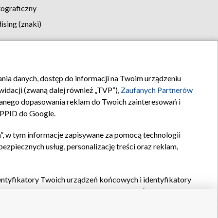
tograficzny
sing (znaki)
klamy
Kontakt
rania danych, dostęp do informacji na Twoim urządzeniu
idacji (zwaną dalej również „TVP”),
Zaufanych Partnerów
anego dopasowania reklam do Twoich zainteresowań i
a PPID do Google.
”, w tym informacje zapisywane za pomocą technologii
zpiecznych usług, personalizację treści oraz reklam,
identyfikatory Twoich urządzeń końcowych i identyfikatory
P,
Zaufanych Partnerów z IAB
oraz pozostałych
Zaufanych
 wyboru podstawowych reklam, wyboru spersonalizowanych
ch treści, pomiaru wydajności reklam, pomiaru wydajności