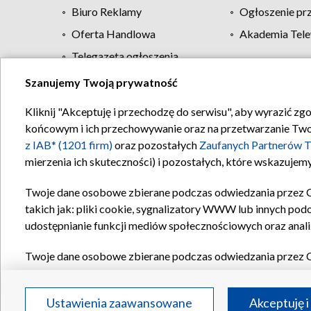
Biuro Reklamy
Ogłoszenie pr
Oferta Handlowa
Akademia Tele
Telegazeta ogłoszenia
Szanujemy Twoją prywatność
Regulamin TVP
Kliknij "Akceptuję i przechodzę do serwisu", aby wyrazić zg
końcowym i ich przechowywanie oraz na przetwarzanie Twoich
z IAB* (1201 firm)
oraz pozostałych
Zaufanych Partnerów T
mierzenia ich skuteczności) i pozostałych, które wskazujemy
Twoje dane osobowe zbierane podczas odwiedzania przez 
takich jak: pliki cookie, sygnalizatory WWW lub innych pod
udostępnianie funkcji mediów społecznościowych oraz anali
Twoje dane osobowe zbierane podczas odwiedzania przez 
plików cookie, informacje o Twoich wyszukiwaniach w serwi
Partnerów TVP
dla realizacji następujących celów i funkc
Ustawienia zaawansowane
Akceptuję i
reklam, tworzenia profilu spersonalizowanych reklam, tworz