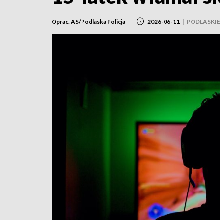
Oprac. AS/Podlaska Policja
2026-06-11
|
PODLASKIE