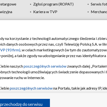
zetargowe
Zgłoś program (ROPAT)
Serwis fo
wizyjna
Kariera w TVP
Merchandi
Polityka prywatności
Moje zgody
Pomoc
Biuro re
ody na korzystanie z technologii automatycznego śledzenia i zbie
 danych osobowych przez nas, czyli Telewizję Polską S.A. w likw
VP (93 firm)
, w celach marketingowych (w tym do zautomatyzow
 poniżej, a także zgody na udostępnianie przez nas identyfikator
Ciebie naszych
poszczególnych serwisów
zwanych dalej „Portalem
obnych technologii umożliwiających świadczenie dopasowanych i be
zowanie ruchu w Internecie.
Ciebie
poszczególnych serwisów
na Portalu, takie jak adresy IP, 
sach Portalu czy historia odwiedzin będą przetwarzane przez TV
ji: przechowywania informacji na urządzeniu lub dostęp do nich,
©2026 Telewizja Polska S.A. w likwidacji
 przechodzę do serwisu
enia profilu spersonalizowanych treści, wyboru spersonalizowany