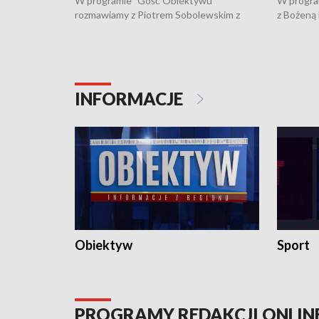
W programie "Gość Obiektywu"
W progra
rozmawiamy z Piotrem Sobolewskim z
z Bożeną
Towarzystwa Amickus o możliwościach
Białostoc
wsparcia osób dotkniętych przemocą i
samotnośc
działaniu Ośrodka Pomocy Osobom
wyciągać 
Pokrzywdzonym Przestępstwem.
ważne jes
INFORMACJE
Obiektyw
Sport
PROGRAMY REDAKCJI ONLIN