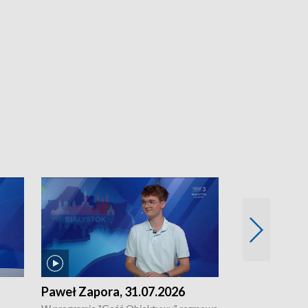
Paweł Zapora, 31.07.2026
Jacek Brzozo