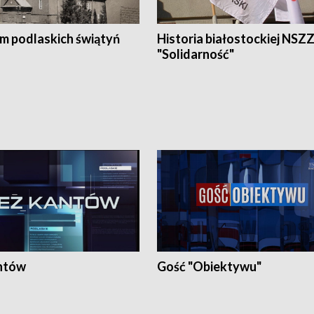
em podlaskich świątyń
Historia białostockiej NSZ
"Solidarność"
ntów
Gość "Obiektywu"