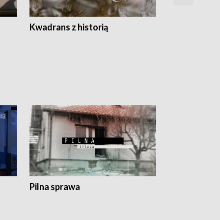
Z
Kwadrans z historią
Kartki z kal
Pilna sprawa