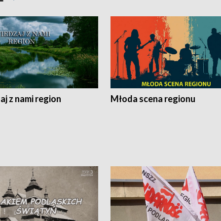
j z nami region
Młoda scena regionu