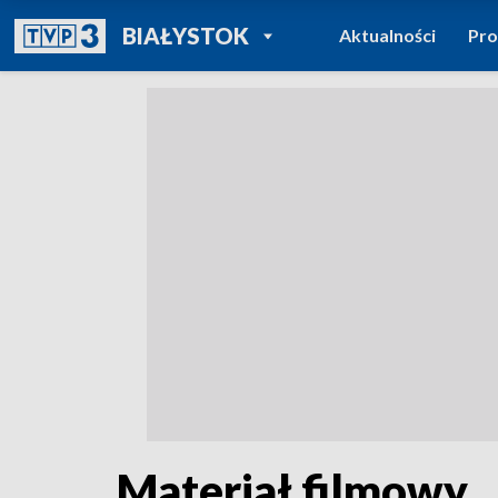
POWRÓT DO
BIAŁYSTOK
Aktualności
Pr
TVP REGIONY
Materiał filmowy