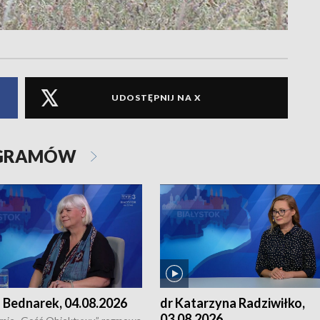
UDOSTĘPNIJ NA X
OGRAMÓW
 Bednarek, 04.08.2026
dr Katarzyna Radziwiłko,
03.08.2026