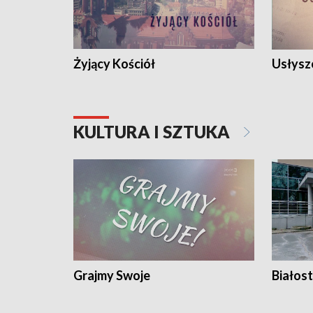
Żyjący Kościół
Usłysz
KULTURA I SZTUKA
Grajmy Swoje
Białost