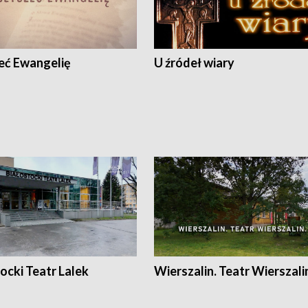
eć Ewangelię
U źródeł wiary
ocki Teatr Lalek
Wierszalin. Teatr Wierszali