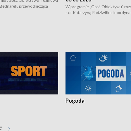
mie „Gość Obiektywu” rozmowa
 Bednarek, przewodnicząca
W programie „Gość Obiektywu” ro
kiej Rady Seniorów, o walce z
z dr Katarzyną Radziwiłko, koordyna
ią, pomysłach na to jak
projektu "Etnomozaika. Współczes
osoby starsze z domów i jak
dziedzictwo kulturowe wsi" o tym, j
t to by nie były same.
wygląda dzisiejsza kultura polskiej w
Pogoda
E