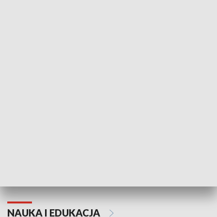
Żyjący Kościół
Usłyszeć Ewa
KULTURA I SZTUKA
Grajmy Swoje
Białostocki Te
NAUKA I EDUKACJA