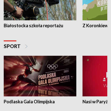
Białostocka szkoła reportażu
Z Koronkiewic
SPORT
Podlaska Gala Olimpijska
Nasi w Paryżu