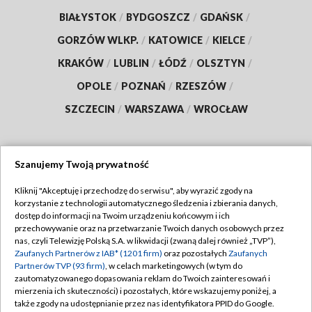
BIAŁYSTOK
/
BYDGOSZCZ
/
GDAŃSK
/
GORZÓW WLKP.
/
KATOWICE
/
KIELCE
/
KRAKÓW
/
LUBLIN
/
ŁÓDŹ
/
OLSZTYN
/
OPOLE
/
POZNAŃ
/
RZESZÓW
/
SZCZECIN
/
WARSZAWA
/
WROCŁAW
Szanujemy Twoją prywatność
Dołącz do nas:
Kliknij "Akceptuję i przechodzę do serwisu", aby wyrazić zgody na
korzystanie z technologii automatycznego śledzenia i zbierania danych,
TVP
dostęp do informacji na Twoim urządzeniu końcowym i ich
Abonament TVP
przechowywanie oraz na przetwarzanie Twoich danych osobowych przez
Regulamin TVP
nas, czyli Telewizję Polską S.A. w likwidacji (zwaną dalej również „TVP”),
Emisja w TVP
Polityka prywatności
Zaufanych Partnerów z IAB* (1201 firm)
oraz pozostałych
Zaufanych
Partnerów TVP (93 firm)
, w celach marketingowych (w tym do
Centrum informacji TVP
Moje zgody
zautomatyzowanego dopasowania reklam do Twoich zainteresowań i
mierzenia ich skuteczności) i pozostałych, które wskazujemy poniżej, a
Naziemna Telewizja Cyfrowa
Pomoc
także zgody na udostępnianie przez nas identyfikatora PPID do Google.