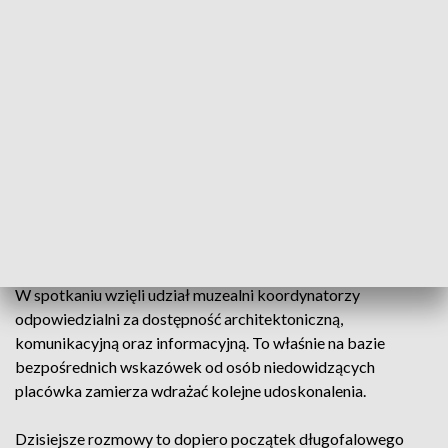
recepcji. Uczestnicy spotkania, wśród których znaleźli się
m.in. podopieczni Fundacji Szansa - Jesteśmy Razem, dzielili
się swoimi codziennymi doświadczeniami i wyzwaniami.
Organizatorzy podkreślają, że kluczowymi filarami
przyjaznej przestrzeni publicznej są przejrzysta informacja
oraz intuicyjne oznakowanie. Chodzi o to, by osoby z
dysfunkcjami wzroku nie musiały polegać wyłącznie na
słuchu. Jednym z podstawowych rozwiązań, które ułatwiają
samodzielne poruszanie się po obiekcie, są na przykład
specjalne ścieżki dotykowe i prowadnice.
W spotkaniu wzięli udział muzealni koordynatorzy
odpowiedzialni za dostępność architektoniczną,
komunikacyjną oraz informacyjną. To właśnie na bazie
bezpośrednich wskazówek od osób niedowidzących
placówka zamierza wdrażać kolejne udoskonalenia.
Dzisiejsze rozmowy to dopiero początek długofalowego