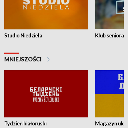
Studio Niedziela
Klub seniora
MNIEJSZOŚCI
Tydzień białoruski
Magazyn ukra