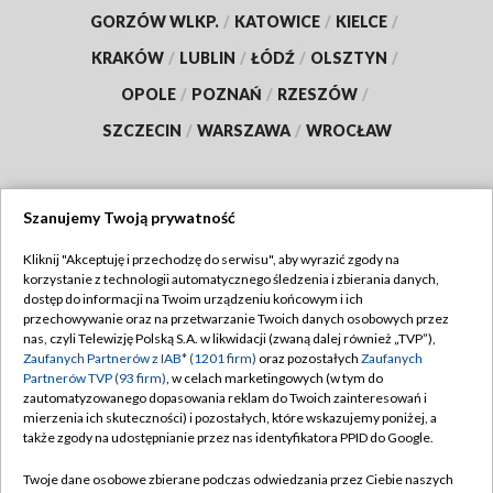
GORZÓW WLKP.
/
KATOWICE
/
KIELCE
/
KRAKÓW
/
LUBLIN
/
ŁÓDŹ
/
OLSZTYN
/
OPOLE
/
POZNAŃ
/
RZESZÓW
/
SZCZECIN
/
WARSZAWA
/
WROCŁAW
Szanujemy Twoją prywatność
Dołącz do nas:
Kliknij "Akceptuję i przechodzę do serwisu", aby wyrazić zgody na
korzystanie z technologii automatycznego śledzenia i zbierania danych,
TVP
dostęp do informacji na Twoim urządzeniu końcowym i ich
Abonament TVP
przechowywanie oraz na przetwarzanie Twoich danych osobowych przez
Regulamin TVP
nas, czyli Telewizję Polską S.A. w likwidacji (zwaną dalej również „TVP”),
Emisja w TVP
Polityka prywatności
Zaufanych Partnerów z IAB* (1201 firm)
oraz pozostałych
Zaufanych
Partnerów TVP (93 firm)
, w celach marketingowych (w tym do
Centrum informacji TVP
Moje zgody
zautomatyzowanego dopasowania reklam do Twoich zainteresowań i
mierzenia ich skuteczności) i pozostałych, które wskazujemy poniżej, a
Naziemna Telewizja Cyfrowa
Pomoc
także zgody na udostępnianie przez nas identyfikatora PPID do Google.
Sklep TVP
Biuro reklamy
Twoje dane osobowe zbierane podczas odwiedzania przez Ciebie naszych