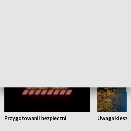
Grajmy Swoje
Białostocki Te
NAUKA I EDUKACJA
Przygotowani i bezpieczni
Uwaga kleszc