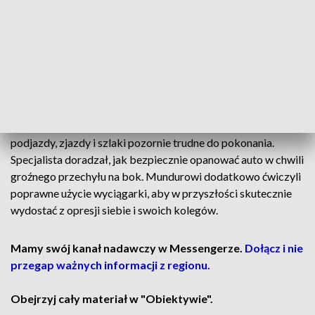
funkcjonariusze policji, straży granicznej i straży ochrony
kolei. Województwo podlaskie ma nie tylko asfaltowe szosy,
ale również wiele piaszczystych i mokrych szlaków. Jazda w
takich warunkach zmusza kierowców do maksymalnej
ostrożności i zupełnie innej techniki za kierownicą.
Uczestników instruował Jarosław Kazberuk, kierowca
rajdowy. Ekspert prezentował mundurowym strome
podjazdy, zjazdy i szlaki pozornie trudne do pokonania.
Specjalista doradzał, jak bezpiecznie opanować auto w chwili
groźnego przechyłu na bok. Mundurowi dodatkowo ćwiczyli
poprawne użycie wyciągarki, aby w przyszłości skutecznie
wydostać z opresji siebie i swoich kolegów.
Mamy swój kanał nadawczy w Messengerze.
Dołącz i nie
przegap ważnych informacji z regionu.
Obejrzyj cały materiał w "Obiektywie".