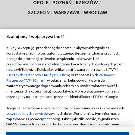
OPOLE
/
POZNAŃ
/
RZESZÓW
/
SZCZECIN
/
WARSZAWA
/
WROCŁAW
Szanujemy Twoją prywatność
Dołącz do nas:
Kliknij "Akceptuję i przechodzę do serwisu", aby wyrazić zgody na
korzystanie z technologii automatycznego śledzenia i zbierania danych,
TVP
dostęp do informacji na Twoim urządzeniu końcowym i ich
Abonament TVP
przechowywanie oraz na przetwarzanie Twoich danych osobowych przez
Regulamin TVP
nas, czyli Telewizję Polską S.A. w likwidacji (zwaną dalej również „TVP”),
Emisja w TVP
Polityka prywatności
Zaufanych Partnerów z IAB* (1201 firm)
oraz pozostałych
Zaufanych
Partnerów TVP (93 firm)
, w celach marketingowych (w tym do
Centrum informacji TVP
Moje zgody
zautomatyzowanego dopasowania reklam do Twoich zainteresowań i
mierzenia ich skuteczności) i pozostałych, które wskazujemy poniżej, a
Naziemna Telewizja Cyfrowa
Pomoc
także zgody na udostępnianie przez nas identyfikatora PPID do Google.
Sklep TVP
Biuro reklamy
Twoje dane osobowe zbierane podczas odwiedzania przez Ciebie naszych
Rada Programowa
Kontakt
poszczególnych serwisów
zwanych dalej „Portalem”, w tym informacje
zapisywane za pomocą technologii takich jak: pliki cookie, sygnalizatory
System NOS
WWW lub innych podobnych technologii umożliwiających świadczenie
dopasowanych i bezpiecznych usług, personalizację treści oraz reklam,
Informacje o nadawcy
Kanały