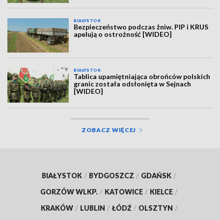
BIAŁYSTOK
Bezpieczeństwo podczas żniw. PIP i KRUS
apelują o ostrożność [WIDEO]
BIAŁYSTOK
Tablica upamiętniająca obrońców polskich
granic została odsłonięta w Sejnach
[WIDEO]
ZOBACZ WIĘCEJ
BIAŁYSTOK
/
BYDGOSZCZ
/
GDAŃSK
/
GORZÓW WLKP.
/
KATOWICE
/
KIELCE
/
KRAKÓW
/
LUBLIN
/
ŁÓDŹ
/
OLSZTYN
/