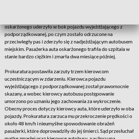
2021 na ulicy Towarowej w Białymstoku, gdy z ulicy
podporządkowanej wyjechał kierowca innego samochodu,
który wymusił pierwszeństwo. Auto prowadzone przez
oskarżonego uderzyło w bok pojazdu wyjeżdżającego z
podporządkowanej, po czym zostało odrzucone na
przeciwległy pas i zderzyło się z nadjeżdżającym autobusem
miejskim. Pasażerka auta oskarżonego trafiła do szpitala w
stanie bardzo ciężkim i zmarła dwa miesiące później.
Prokuratura postawiła zarzuty trzem kierowcom
uczestniczącym w zdarzeniu. Kierowca pojazdu
wyjeżdżającego z podporządkowanej został prawomocnie
skazany, a wobec kierowcy autobusu postępowanie
umorzono po uznaniu jego zachowania za wykroczenie.
Obecny proces dotyczy kierowcy auta, które uderzyło w oba
pojazdy. Prokuratura zarzuca mu przekroczenie prędkości o
około 48 km/h i nieumyślne spowodowanie obrażeń
pasażerki, które doprowadziły do jej śmierci. Sąd przesłuchał
matkę zmarłej oraz kierowcę autobusu, a w lipcu ma