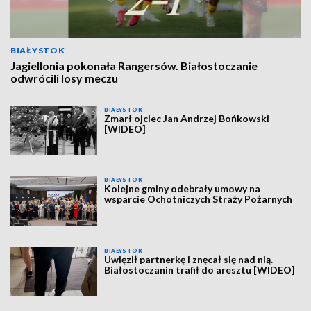
BIAŁYSTOK
Jagiellonia pokonała Rangersów. Białostoczanie
odwrócili losy meczu
BIAŁYSTOK
Zmarł ojciec Jan Andrzej Bońkowski
[WIDEO]
BIAŁYSTOK
Kolejne gminy odebrały umowy na
wsparcie Ochotniczych Straży Pożarnych
BIAŁYSTOK
Uwięził partnerkę i znęcał się nad nią.
Białostoczanin trafił do aresztu [WIDEO]