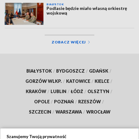
BIAŁYSTOK
Podlasie będzie miało własną orkiestrę
wojskową
ZOBACZ WIĘCEJ
BIAŁYSTOK
/
BYDGOSZCZ
/
GDAŃSK
/
GORZÓW WLKP.
/
KATOWICE
/
KIELCE
/
KRAKÓW
/
LUBLIN
/
ŁÓDŹ
/
OLSZTYN
/
OPOLE
/
POZNAŃ
/
RZESZÓW
/
SZCZECIN
/
WARSZAWA
/
WROCŁAW
Szanujemy Twoją prywatność