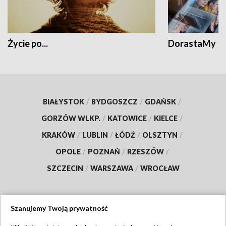
Życie po...
DorastaMy
BIAŁYSTOK
/
BYDGOSZCZ
/
GDAŃSK
/
GORZÓW WLKP.
/
KATOWICE
/
KIELCE
/
KRAKÓW
/
LUBLIN
/
ŁÓDŹ
/
OLSZTYN
/
OPOLE
/
POZNAŃ
/
RZESZÓW
/
SZCZECIN
/
WARSZAWA
/
WROCŁAW
Szanujemy Twoją prywatność
Dołącz do nas: