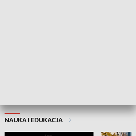
Żyjący Kościół
Usłyszeć Ewa
KULTURA I SZTUKA
Grajmy Swoje
Białostocki Te
NAUKA I EDUKACJA