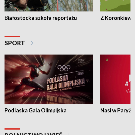
Białostocka szkoła reportażu
Z Koronkiewic
SPORT
Podlaska Gala Olimpijska
Nasi w Paryżu