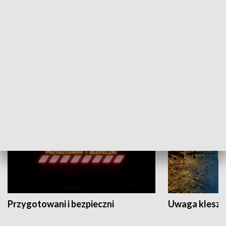
Grajmy Swoje
Białostocki Te
NAUKA I EDUKACJA
Przygotowani i bezpieczni
Uwaga kleszc