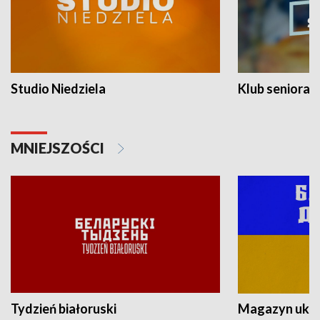
Studio Niedziela
Klub seniora
MNIEJSZOŚCI
Tydzień białoruski
Magazyn ukra