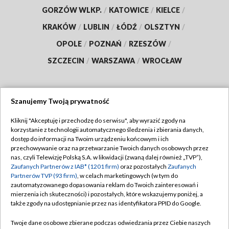
GORZÓW WLKP.
/
KATOWICE
/
KIELCE
/
KRAKÓW
/
LUBLIN
/
ŁÓDŹ
/
OLSZTYN
/
OPOLE
/
POZNAŃ
/
RZESZÓW
/
SZCZECIN
/
WARSZAWA
/
WROCŁAW
Szanujemy Twoją prywatność
Dołącz do nas:
Kliknij "Akceptuję i przechodzę do serwisu", aby wyrazić zgody na
korzystanie z technologii automatycznego śledzenia i zbierania danych,
TVP
dostęp do informacji na Twoim urządzeniu końcowym i ich
Abonament TVP
przechowywanie oraz na przetwarzanie Twoich danych osobowych przez
Regulamin TVP
nas, czyli Telewizję Polską S.A. w likwidacji (zwaną dalej również „TVP”),
Emisja w TVP
Polityka prywatności
Zaufanych Partnerów z IAB* (1201 firm)
oraz pozostałych
Zaufanych
Partnerów TVP (93 firm)
, w celach marketingowych (w tym do
Centrum informacji TVP
Moje zgody
zautomatyzowanego dopasowania reklam do Twoich zainteresowań i
mierzenia ich skuteczności) i pozostałych, które wskazujemy poniżej, a
Naziemna Telewizja Cyfrowa
Pomoc
także zgody na udostępnianie przez nas identyfikatora PPID do Google.
Sklep TVP
Biuro reklamy
Twoje dane osobowe zbierane podczas odwiedzania przez Ciebie naszych