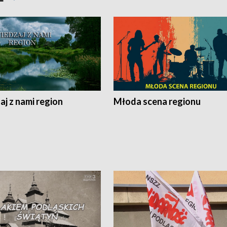
j z nami region
Młoda scena regionu