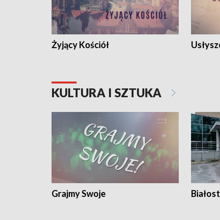
Żyjący Kościół
Usłysz
KULTURA I SZTUKA
Grajmy Swoje
Białost