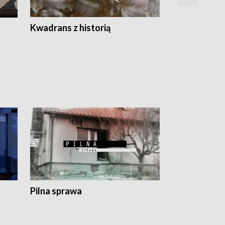
Z
Kwadrans z historią
Kartki z kal
Pilna sprawa