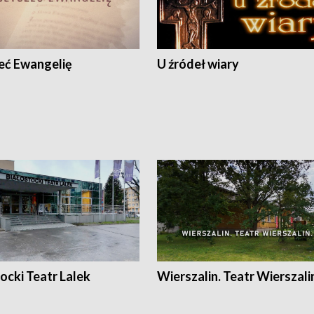
eć Ewangelię
U źródeł wiary
ocki Teatr Lalek
Wierszalin. Teatr Wierszali