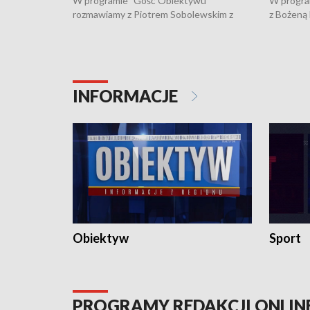
W programie "Gość Obiektywu"
W progra
rozmawiamy z Piotrem Sobolewskim z
z Bożeną
Towarzystwa Amickus o możliwościach
Białostoc
wsparcia osób dotkniętych przemocą i
samotnośc
działaniu Ośrodka Pomocy Osobom
wyciągać 
Pokrzywdzonym Przestępstwem.
ważne jes
INFORMACJE
Obiektyw
Sport
PROGRAMY REDAKCJI ONLIN