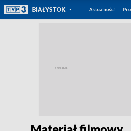
POWRÓT DO
BIAŁYSTOK
Aktualności
Pr
TVP REGIONY
Materiał filmowy