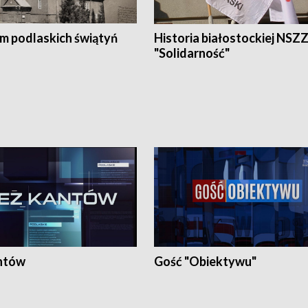
em podlaskich świątyń
Historia białostockiej NSZ
"Solidarność"
ntów
Gość "Obiektywu"