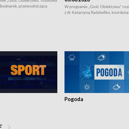
mie „Gość Obiektywu” rozmowa
 Bednarek, przewodnicząca
W programie „Gość Obiektywu” ro
kiej Rady Seniorów, o walce z
z dr Katarzyną Radziwiłko, koordyna
ią, pomysłach na to jak
projektu "Etnomozaika. Współczes
osoby starsze z domów i jak
dziedzictwo kulturowe wsi" o tym, j
t to by nie były same.
wygląda dzisiejsza kultura polskiej w
Pogoda
E