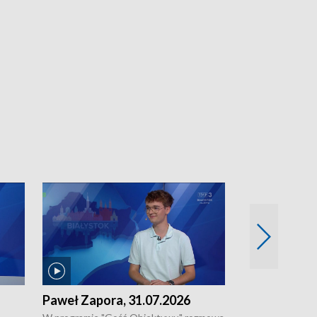
Paweł Zapora, 31.07.2026
Jacek Brzozo