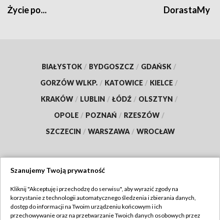
Życie po...
DorastaMy
BIAŁYSTOK
/
BYDGOSZCZ
/
GDAŃSK
/
GORZÓW WLKP.
/
KATOWICE
/
KIELCE
/
KRAKÓW
/
LUBLIN
/
ŁÓDŹ
/
OLSZTYN
/
OPOLE
/
POZNAŃ
/
RZESZÓW
/
SZCZECIN
/
WARSZAWA
/
WROCŁAW
Szanujemy Twoją prywatność
Dołącz do nas:
Kliknij "Akceptuję i przechodzę do serwisu", aby wyrazić zgody na
korzystanie z technologii automatycznego śledzenia i zbierania danych,
TVP
dostęp do informacji na Twoim urządzeniu końcowym i ich
Abonament TVP
przechowywanie oraz na przetwarzanie Twoich danych osobowych przez
Regulamin TVP