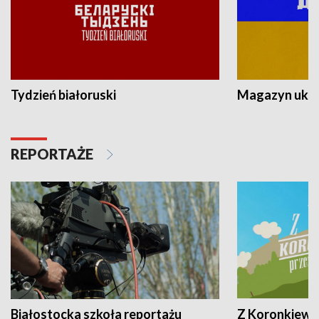
Tydzień białoruski
Magazyn ukra
REPORTAŻE
Białostocka szkoła reportażu
Z Koronkiewic