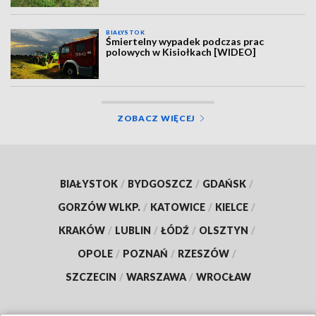
BIAŁYSTOK
Śmiertelny wypadek podczas prac
polowych w Kisiołkach [WIDEO]
ZOBACZ WIĘCEJ
BIAŁYSTOK
/
BYDGOSZCZ
/
GDAŃSK
/
GORZÓW WLKP.
/
KATOWICE
/
KIELCE
/
KRAKÓW
/
LUBLIN
/
ŁÓDŹ
/
OLSZTYN
/
OPOLE
/
POZNAŃ
/
RZESZÓW
/
SZCZECIN
/
WARSZAWA
/
WROCŁAW