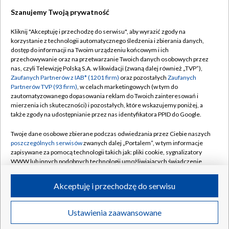
Szanujemy Twoją prywatność
Dołącz do nas:
Kliknij "Akceptuję i przechodzę do serwisu", aby wyrazić zgody na
korzystanie z technologii automatycznego śledzenia i zbierania danych,
TVP
dostęp do informacji na Twoim urządzeniu końcowym i ich
Abonament TVP
przechowywanie oraz na przetwarzanie Twoich danych osobowych przez
Regulamin TVP
nas, czyli Telewizję Polską S.A. w likwidacji (zwaną dalej również „TVP”),
Emisja w TVP
Polityka prywatności
Zaufanych Partnerów z IAB* (1201 firm)
oraz pozostałych
Zaufanych
Partnerów TVP (93 firm)
, w celach marketingowych (w tym do
Centrum informacji TVP
Moje zgody
zautomatyzowanego dopasowania reklam do Twoich zainteresowań i
mierzenia ich skuteczności) i pozostałych, które wskazujemy poniżej, a
Naziemna Telewizja Cyfrowa
Pomoc
także zgody na udostępnianie przez nas identyfikatora PPID do Google.
Sklep TVP
Biuro reklamy
Twoje dane osobowe zbierane podczas odwiedzania przez Ciebie naszych
Rada Programowa
Kontakt
poszczególnych serwisów
zwanych dalej „Portalem”, w tym informacje
zapisywane za pomocą technologii takich jak: pliki cookie, sygnalizatory
System NOS
WWW lub innych podobnych technologii umożliwiających świadczenie
dopasowanych i bezpiecznych usług, personalizację treści oraz reklam,
Informacje o nadawcy
Kanały
udostępnianie funkcji mediów społecznościowych oraz analizowanie
Akceptuję i przechodzę do serwisu
ruchu w Internecie.
Program dla prasy
©2026 Telewizja Polska S.A. w likwidacji
Biuro Reklamy
Twoje dane osobowe zbierane podczas odwiedzania przez Ciebie
Ustawienia zaawansowane
poszczególnych serwisów
na Portalu, takie jak adresy IP, identyfikatory
Ogłoszenie przetargowe
Twoich urządzeń końcowych i identyfikatory plików cookie, informacje o