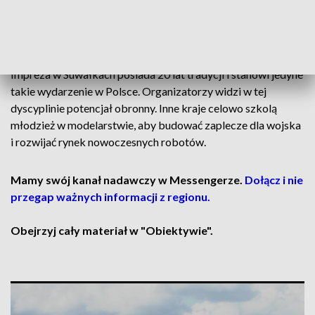
regularnie przyciągają uczniów, emerytów, lekarzy i
architektów. Sukces w rywalizacji wymaga solidnej
konstrukcji modelu, ogromnej precyzji oraz nerwów ze stali.
Impreza w Suwałkach posiada 20 lat tradycji i stanowi jedyne
takie wydarzenie w Polsce. Organizatorzy widzi w tej
dyscyplinie potencjał obronny. Inne kraje celowo szkolą
młodzież w modelarstwie, aby budować zaplecze dla wojska
i rozwijać rynek nowoczesnych robotów.
Mamy swój kanał nadawczy w Messengerze.
Dołącz i nie
przegap ważnych informacji z regionu.
Obejrzyj cały materiał w "Obiektywie".