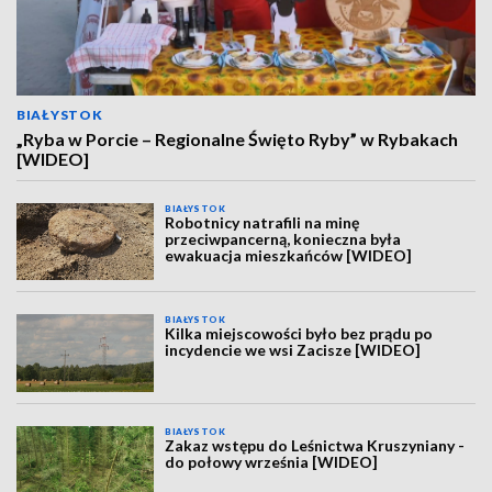
BIAŁYSTOK
„Ryba w Porcie – Regionalne Święto Ryby” w Rybakach
[WIDEO]
BIAŁYSTOK
Robotnicy natrafili na minę
przeciwpancerną, konieczna była
ewakuacja mieszkańców [WIDEO]
BIAŁYSTOK
Kilka miejscowości było bez prądu po
incydencie we wsi Zacisze [WIDEO]
BIAŁYSTOK
Zakaz wstępu do Leśnictwa Kruszyniany -
do połowy września [WIDEO]