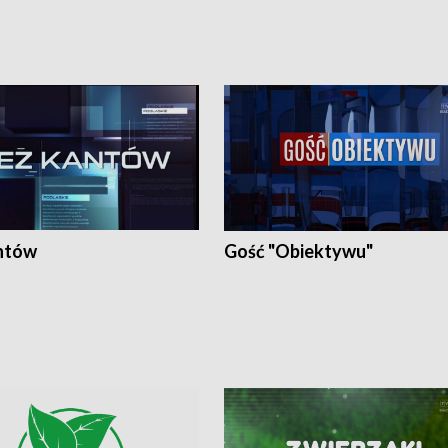
ntów
Gość "Obiektywu"