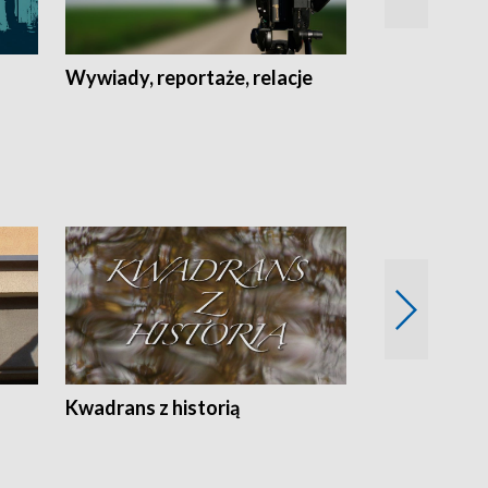
Wywiady, reportaże, relacje
Recepta na...
Z
Kwadrans z historią
Kartki z kal