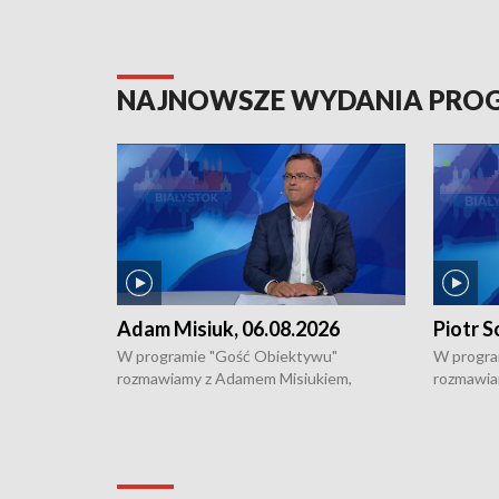
NAJNOWSZE WYDANIA PR
Adam Misiuk, 06.08.2026
Piotr S
W programie "Gość Obiektywu"
W progra
rozmawiamy z Adamem Misiukiem,
rozmawia
podlaskim wojewódzkim konserwatorem
Towarzys
zabytków o kondycji zabytków w regionie
wsparcia 
i naborze wniosków na prace
działani
konserwatorskie.
Pokrzywd