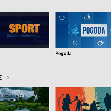
Pogoda
E