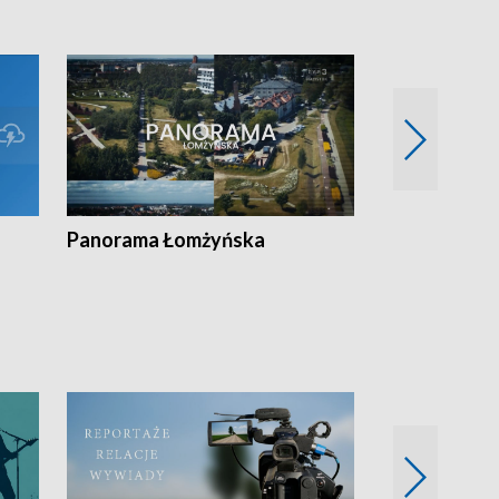
Panorama Łomżyńska
Przegląd suw