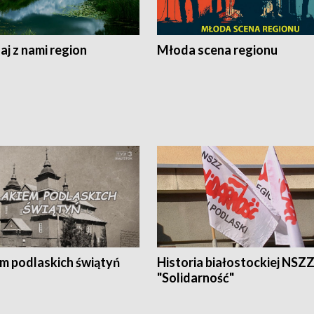
j z nami region
Młoda scena regionu
em podlaskich świątyń
Historia białostockiej NSZ
"Solidarność"