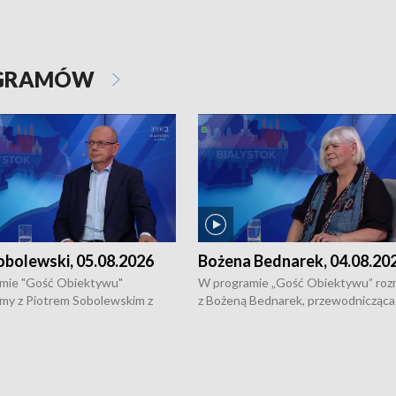
OGRAMÓW
obolewski, 05.08.2026
Bożena Bednarek, 04.08.20
mie "Gość Obiektywu"
W programie „Gość Obiektywu” ro
my z Piotrem Sobolewskim z
z Bożeną Bednarek, przewodnicząca
twa Amickus o możliwościach
Białostockiej Rady Seniorów, o walc
osób dotkniętych przemocą i
samotnością, pomysłach na to jak
u Ośrodka Pomocy Osobom
wyciągać osoby starsze z domów i j
zonym Przestępstwem.
ważne jest to by nie były same.