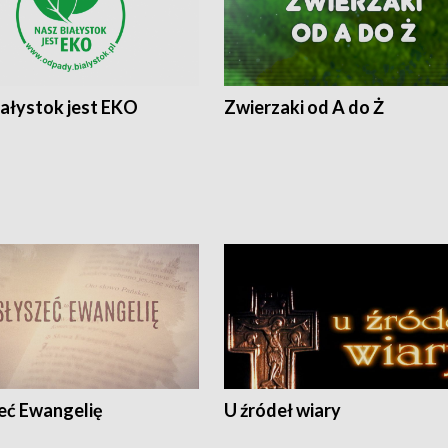
iałystok jest EKO
Zwierzaki od A do Ż
eć Ewangelię
U źródeł wiary