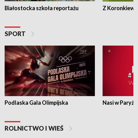
Białostocka szkoła reportażu
Z Koronkiewic
SPORT
Podlaska Gala Olimpijska
Nasi w Paryżu
ROLNICTWO I WIEŚ