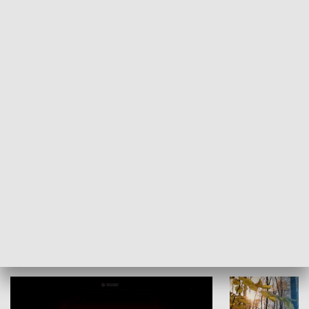
KULTURA I SZTUKA
Grajmy Swoje
Białostocki Te
NAUKA I EDUKACJA