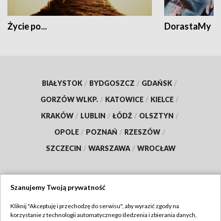
Życie po...
DorastaMy
BIAŁYSTOK
/
BYDGOSZCZ
/
GDAŃSK
/
GORZÓW WLKP.
/
KATOWICE
/
KIELCE
/
KRAKÓW
/
LUBLIN
/
ŁÓDŹ
/
OLSZTYN
/
OPOLE
/
POZNAŃ
/
RZESZÓW
/
SZCZECIN
/
WARSZAWA
/
WROCŁAW
Szanujemy Twoją prywatność
Dołącz do nas:
Kliknij "Akceptuję i przechodzę do serwisu", aby wyrazić zgody na
korzystanie z technologii automatycznego śledzenia i zbierania danych,
TVP