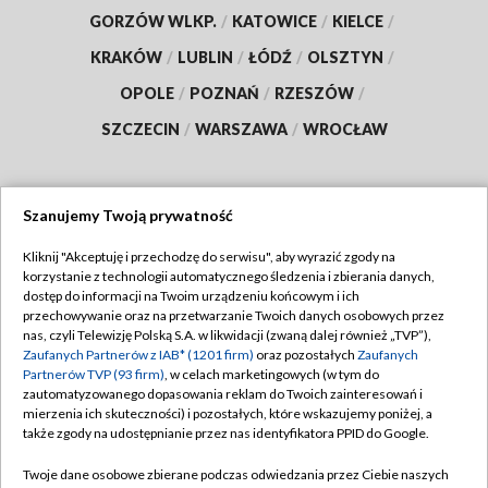
GORZÓW WLKP.
/
KATOWICE
/
KIELCE
/
KRAKÓW
/
LUBLIN
/
ŁÓDŹ
/
OLSZTYN
/
OPOLE
/
POZNAŃ
/
RZESZÓW
/
SZCZECIN
/
WARSZAWA
/
WROCŁAW
Szanujemy Twoją prywatność
Dołącz do nas:
Kliknij "Akceptuję i przechodzę do serwisu", aby wyrazić zgody na
korzystanie z technologii automatycznego śledzenia i zbierania danych,
TVP
dostęp do informacji na Twoim urządzeniu końcowym i ich
Abonament TVP
przechowywanie oraz na przetwarzanie Twoich danych osobowych przez
Regulamin TVP
nas, czyli Telewizję Polską S.A. w likwidacji (zwaną dalej również „TVP”),
Emisja w TVP
Polityka prywatności
Zaufanych Partnerów z IAB* (1201 firm)
oraz pozostałych
Zaufanych
Partnerów TVP (93 firm)
, w celach marketingowych (w tym do
Centrum informacji TVP
Moje zgody
zautomatyzowanego dopasowania reklam do Twoich zainteresowań i
mierzenia ich skuteczności) i pozostałych, które wskazujemy poniżej, a
Naziemna Telewizja Cyfrowa
Pomoc
także zgody na udostępnianie przez nas identyfikatora PPID do Google.
Sklep TVP
Biuro reklamy
Twoje dane osobowe zbierane podczas odwiedzania przez Ciebie naszych