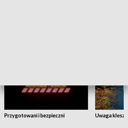
Grajmy Swoje
Białostocki Te
NAUKA I EDUKACJA
Przygotowani i bezpieczni
Uwaga kleszc