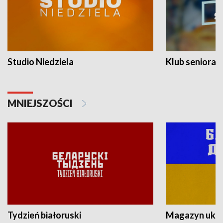
Studio Niedziela
Klub seniora
MNIEJSZOŚCI
Tydzień białoruski
Magazyn ukra