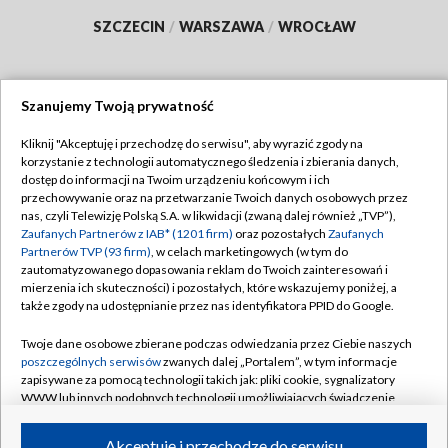
SZCZECIN
/
WARSZAWA
/
WROCŁAW
Szanujemy Twoją prywatność
Dołącz do nas:
Kliknij "Akceptuję i przechodzę do serwisu", aby wyrazić zgody na
korzystanie z technologii automatycznego śledzenia i zbierania danych,
TVP
dostęp do informacji na Twoim urządzeniu końcowym i ich
Abonament TVP
przechowywanie oraz na przetwarzanie Twoich danych osobowych przez
Regulamin TVP
nas, czyli Telewizję Polską S.A. w likwidacji (zwaną dalej również „TVP”),
Emisja w TVP
Polityka prywatności
Zaufanych Partnerów z IAB* (1201 firm)
oraz pozostałych
Zaufanych
Partnerów TVP (93 firm)
, w celach marketingowych (w tym do
Centrum informacji TVP
Moje zgody
zautomatyzowanego dopasowania reklam do Twoich zainteresowań i
mierzenia ich skuteczności) i pozostałych, które wskazujemy poniżej, a
Naziemna Telewizja Cyfrowa
Pomoc
także zgody na udostępnianie przez nas identyfikatora PPID do Google.
Sklep TVP
Biuro reklamy
Twoje dane osobowe zbierane podczas odwiedzania przez Ciebie naszych
Rada Programowa
Kontakt
poszczególnych serwisów
zwanych dalej „Portalem”, w tym informacje
zapisywane za pomocą technologii takich jak: pliki cookie, sygnalizatory
System NOS
WWW lub innych podobnych technologii umożliwiających świadczenie
dopasowanych i bezpiecznych usług, personalizację treści oraz reklam,
Informacje o nadawcy
Kanały
udostępnianie funkcji mediów społecznościowych oraz analizowanie
Akceptuję i przechodzę do serwisu