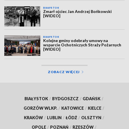
BIAŁYSTOK
Zmarł ojciec Jan Andrzej Bońkowski
[WIDEO]
BIAŁYSTOK
Kolejne gminy odebrały umowy na
wsparcie Ochotniczych Straży Pożarnych
[WIDEO]
ZOBACZ WIĘCEJ
BIAŁYSTOK
/
BYDGOSZCZ
/
GDAŃSK
/
GORZÓW WLKP.
/
KATOWICE
/
KIELCE
/
KRAKÓW
/
LUBLIN
/
ŁÓDŹ
/
OLSZTYN
/
OPOLE
/
POZNAŃ
/
RZESZÓW
/