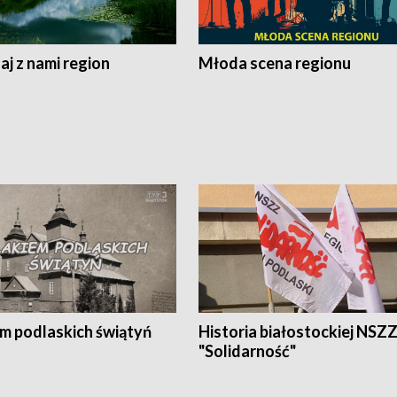
j z nami region
Młoda scena regionu
em podlaskich świątyń
Historia białostockiej NSZ
"Solidarność"