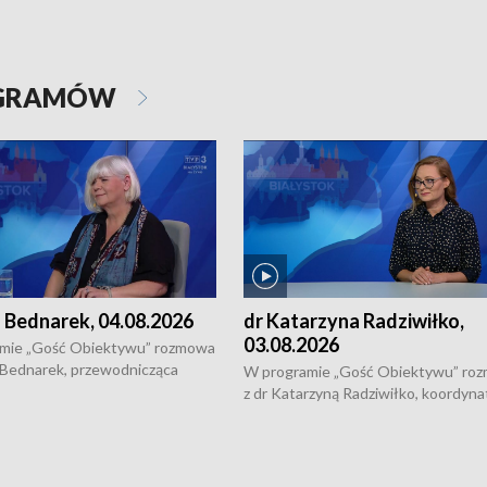
OGRAMÓW
 Bednarek, 04.08.2026
dr Katarzyna Radziwiłko,
03.08.2026
mie „Gość Obiektywu” rozmowa
 Bednarek, przewodnicząca
W programie „Gość Obiektywu” ro
kiej Rady Seniorów, o walce z
z dr Katarzyną Radziwiłko, koordyna
ią, pomysłach na to jak
projektu "Etnomozaika. Współczes
osoby starsze z domów i jak
dziedzictwo kulturowe wsi" o tym, j
t to by nie były same.
wygląda dzisiejsza kultura polskiej w