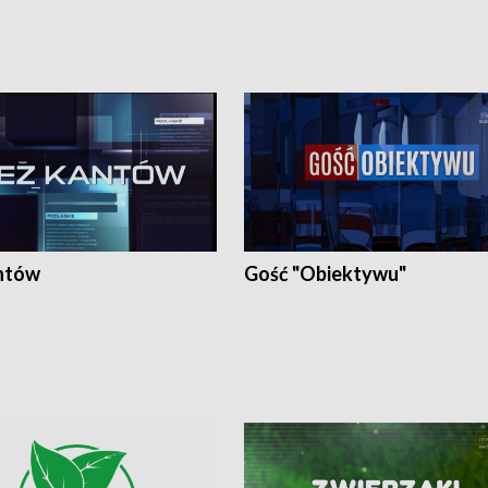
ntów
Gość "Obiektywu"