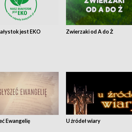
iałystok jest EKO
Zwierzaki od A do Ż
eć Ewangelię
U źródeł wiary