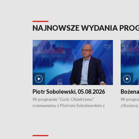
NAJNOWSZE WYDANIA PR
Piotr Sobolewski, 05.08.2026
Bożena
W programie "Gość Obiektywu"
W progra
rozmawiamy z Piotrem Sobolewskim z
z Bożeną
Towarzystwa Amickus o możliwościach
Białostoc
wsparcia osób dotkniętych przemocą i
samotnośc
działaniu Ośrodka Pomocy Osobom
wyciągać 
Pokrzywdzonym Przestępstwem.
ważne jes