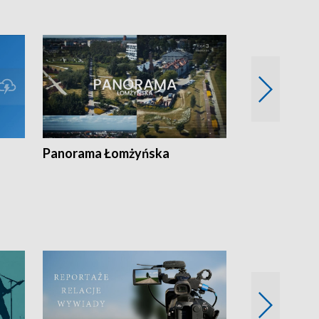
Panorama Łomżyńska
Przegląd suw