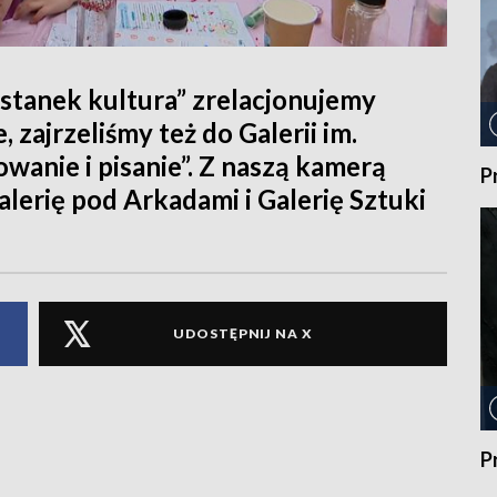
tanek kultura” zrelacjonujemy
 zajrzeliśmy też do Galerii im.
wanie i pisanie”. Z naszą kamerą
P
lerię pod Arkadami i Galerię Sztuki
UDOSTĘPNIJ NA X
P