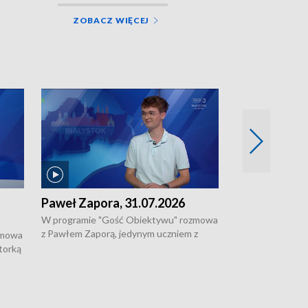
ZOBACZ WIĘCEJ
Paweł Zapora, 31.07.2026
Jacek Brzozo
W programie "Gość Obiektywu" rozmowa
W programie „G
z Pawłem Zaporą, jedynym uczniem z
z Jackiem Brzoz
zmowa
regionu, który wziął udział w
podlaskim o syst
torką
prestiżowym programie edukacyjnym dla
ostrzegania w w
ne
uczniów z całego świata organizowanym
ak
w USA przez Uniwersytet Yale.
si.