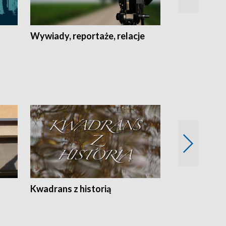
Wywiady, reportaże, relacje
Recepta na...
Z
Kwadrans z historią
Kartki z kal