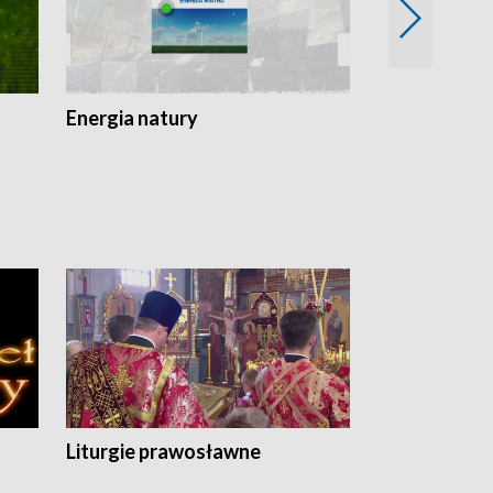
Energia natury
Ogród i nie t
Liturgie prawosławne