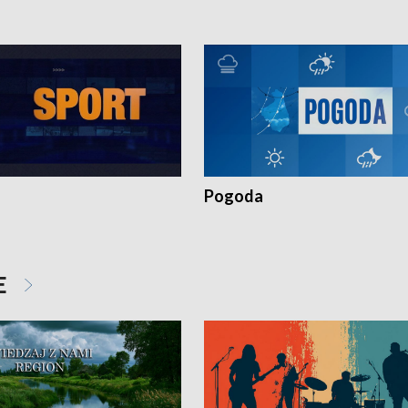
Pogoda
E