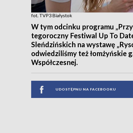
fot. TVP3 Białystok
W tym odcinku programu „Przys
tegoroczny Festiwal Up To Date,
Sleńdzińskich na wystawę „Ryso
odwiedziliśmy też łomżyńskie ga
Współczesnej.
UDOSTĘPNIJ NA FACEBOOKU