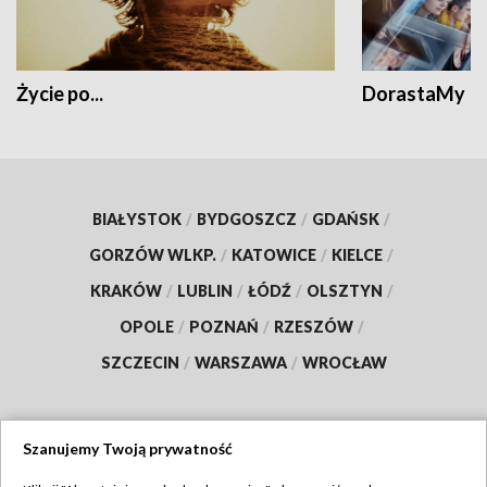
Życie po...
DorastaMy
BIAŁYSTOK
/
BYDGOSZCZ
/
GDAŃSK
/
GORZÓW WLKP.
/
KATOWICE
/
KIELCE
/
KRAKÓW
/
LUBLIN
/
ŁÓDŹ
/
OLSZTYN
/
OPOLE
/
POZNAŃ
/
RZESZÓW
/
SZCZECIN
/
WARSZAWA
/
WROCŁAW
Szanujemy Twoją prywatność
Dołącz do nas: