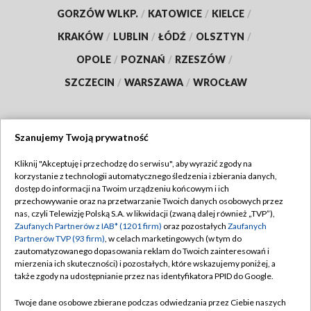
GORZÓW WLKP.
/
KATOWICE
/
KIELCE
/
KRAKÓW
/
LUBLIN
/
ŁÓDŹ
/
OLSZTYN
/
OPOLE
/
POZNAŃ
/
RZESZÓW
/
SZCZECIN
/
WARSZAWA
/
WROCŁAW
Szanujemy Twoją prywatność
Dołącz do nas:
Kliknij "Akceptuję i przechodzę do serwisu", aby wyrazić zgody na
korzystanie z technologii automatycznego śledzenia i zbierania danych,
TVP
dostęp do informacji na Twoim urządzeniu końcowym i ich
Abonament TVP
przechowywanie oraz na przetwarzanie Twoich danych osobowych przez
Regulamin TVP
nas, czyli Telewizję Polską S.A. w likwidacji (zwaną dalej również „TVP”),
Emisja w TVP
Polityka prywatności
Zaufanych Partnerów z IAB* (1201 firm)
oraz pozostałych
Zaufanych
Partnerów TVP (93 firm)
, w celach marketingowych (w tym do
Centrum informacji TVP
Moje zgody
zautomatyzowanego dopasowania reklam do Twoich zainteresowań i
mierzenia ich skuteczności) i pozostałych, które wskazujemy poniżej, a
Naziemna Telewizja Cyfrowa
Pomoc
także zgody na udostępnianie przez nas identyfikatora PPID do Google.
Sklep TVP
Biuro reklamy
Twoje dane osobowe zbierane podczas odwiedzania przez Ciebie naszych