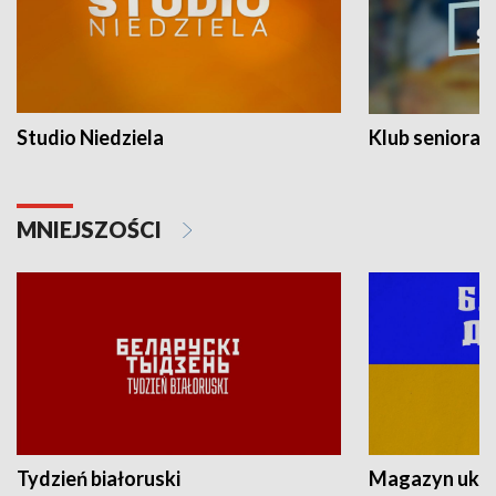
Studio Niedziela
Klub seniora
MNIEJSZOŚCI
Tydzień białoruski
Magazyn ukra