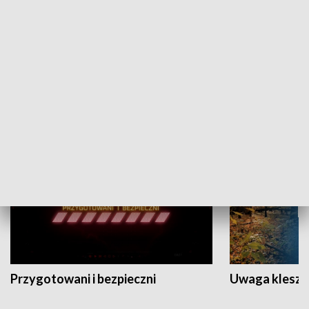
Grajmy Swoje
Białostocki Te
NAUKA I EDUKACJA
Przygotowani i bezpieczni
Uwaga kleszc