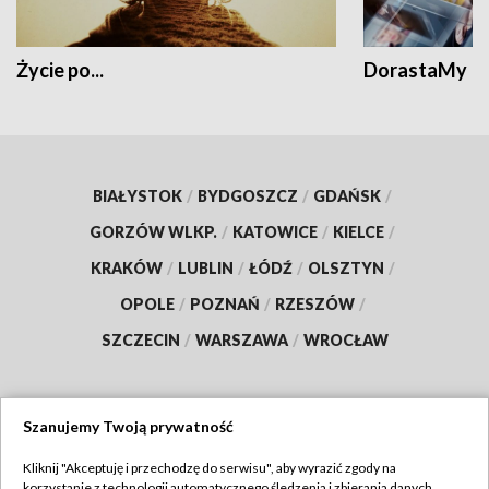
Życie po...
DorastaMy
BIAŁYSTOK
/
BYDGOSZCZ
/
GDAŃSK
/
GORZÓW WLKP.
/
KATOWICE
/
KIELCE
/
KRAKÓW
/
LUBLIN
/
ŁÓDŹ
/
OLSZTYN
/
OPOLE
/
POZNAŃ
/
RZESZÓW
/
SZCZECIN
/
WARSZAWA
/
WROCŁAW
Szanujemy Twoją prywatność
Dołącz do nas:
Kliknij "Akceptuję i przechodzę do serwisu", aby wyrazić zgody na
korzystanie z technologii automatycznego śledzenia i zbierania danych,