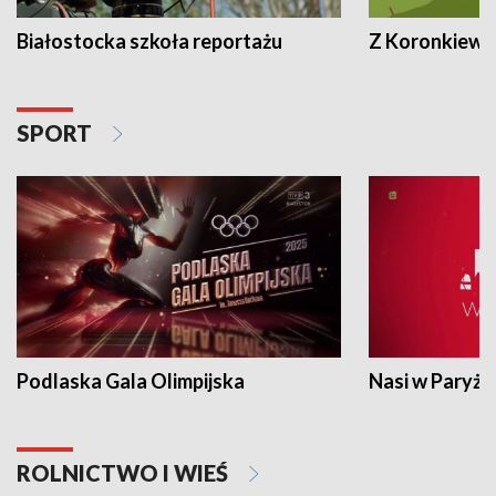
Białostocka szkoła reportażu
Z Koronkiewic
SPORT
Podlaska Gala Olimpijska
Nasi w Paryżu
ROLNICTWO I WIEŚ