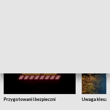
Grajmy Swoje
Białostocki Te
NAUKA I EDUKACJA
Przygotowani i bezpieczni
Uwaga kleszc