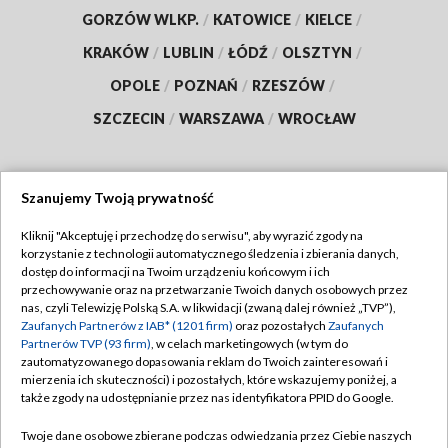
GORZÓW WLKP.
/
KATOWICE
/
KIELCE
/
KRAKÓW
/
LUBLIN
/
ŁÓDŹ
/
OLSZTYN
/
OPOLE
/
POZNAŃ
/
RZESZÓW
/
SZCZECIN
/
WARSZAWA
/
WROCŁAW
Szanujemy Twoją prywatność
Dołącz do nas:
Kliknij "Akceptuję i przechodzę do serwisu", aby wyrazić zgody na
korzystanie z technologii automatycznego śledzenia i zbierania danych,
TVP
dostęp do informacji na Twoim urządzeniu końcowym i ich
Abonament TVP
przechowywanie oraz na przetwarzanie Twoich danych osobowych przez
Regulamin TVP
nas, czyli Telewizję Polską S.A. w likwidacji (zwaną dalej również „TVP”),
Emisja w TVP
Polityka prywatności
Zaufanych Partnerów z IAB* (1201 firm)
oraz pozostałych
Zaufanych
Partnerów TVP (93 firm)
, w celach marketingowych (w tym do
Centrum informacji TVP
Moje zgody
zautomatyzowanego dopasowania reklam do Twoich zainteresowań i
mierzenia ich skuteczności) i pozostałych, które wskazujemy poniżej, a
Naziemna Telewizja Cyfrowa
Pomoc
także zgody na udostępnianie przez nas identyfikatora PPID do Google.
Sklep TVP
Biuro reklamy
Twoje dane osobowe zbierane podczas odwiedzania przez Ciebie naszych