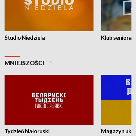
Studio Niedziela
Klub seniora
MNIEJSZOŚCI
Tydzień białoruski
Magazyn ukra