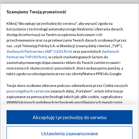
Szanujemy Twoją prywatność
Dołącz do nas:
Kliknij "Akceptuję i przechodzę do serwisu", aby wyrazić zgody na
korzystanie z technologii automatycznego śledzenia i zbierania danych,
TVP
dostęp do informacji na Twoim urządzeniu końcowym i ich
Abonament TVP
przechowywanie oraz na przetwarzanie Twoich danych osobowych przez
Regulamin TVP
nas, czyli Telewizję Polską S.A. w likwidacji (zwaną dalej również „TVP”),
Emisja w TVP
Polityka prywatności
Zaufanych Partnerów z IAB* (1201 firm)
oraz pozostałych
Zaufanych
Partnerów TVP (93 firm)
, w celach marketingowych (w tym do
Centrum informacji TVP
Moje zgody
zautomatyzowanego dopasowania reklam do Twoich zainteresowań i
mierzenia ich skuteczności) i pozostałych, które wskazujemy poniżej, a
Naziemna Telewizja Cyfrowa
Pomoc
także zgody na udostępnianie przez nas identyfikatora PPID do Google.
Sklep TVP
Biuro reklamy
Twoje dane osobowe zbierane podczas odwiedzania przez Ciebie naszych
Rada Programowa
Kontakt
poszczególnych serwisów
zwanych dalej „Portalem”, w tym informacje
zapisywane za pomocą technologii takich jak: pliki cookie, sygnalizatory
System NOS
WWW lub innych podobnych technologii umożliwiających świadczenie
dopasowanych i bezpiecznych usług, personalizację treści oraz reklam,
Informacje o nadawcy
Kanały
udostępnianie funkcji mediów społecznościowych oraz analizowanie
Akceptuję i przechodzę do serwisu
ruchu w Internecie.
Program dla prasy
©2026 Telewizja Polska S.A. w likwidacji
Biuro Reklamy
Twoje dane osobowe zbierane podczas odwiedzania przez Ciebie
Ustawienia zaawansowane
poszczególnych serwisów
na Portalu, takie jak adresy IP, identyfikatory