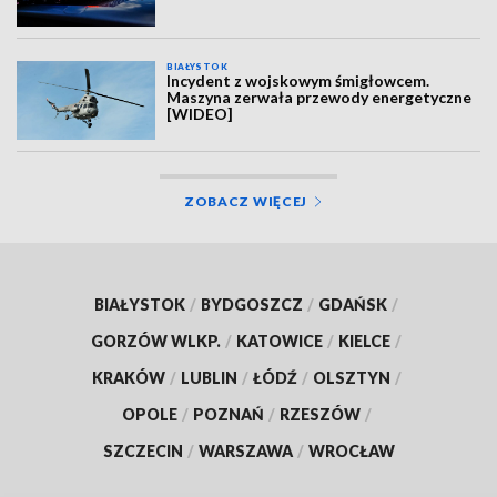
BIAŁYSTOK
Incydent z wojskowym śmigłowcem.
Maszyna zerwała przewody energetyczne
[WIDEO]
ZOBACZ WIĘCEJ
BIAŁYSTOK
/
BYDGOSZCZ
/
GDAŃSK
/
GORZÓW WLKP.
/
KATOWICE
/
KIELCE
/
KRAKÓW
/
LUBLIN
/
ŁÓDŹ
/
OLSZTYN
/
OPOLE
/
POZNAŃ
/
RZESZÓW
/
SZCZECIN
/
WARSZAWA
/
WROCŁAW