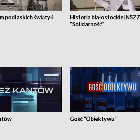
em podlaskich świątyń
Historia białostockiej NSZ
"Solidarność"
ntów
Gość "Obiektywu"