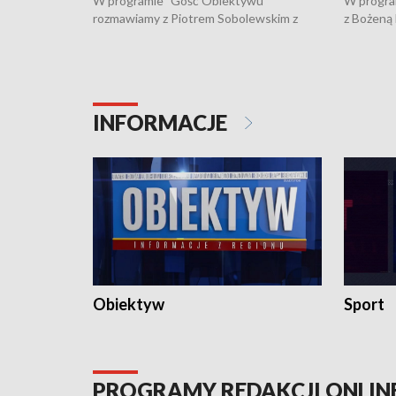
W programie "Gość Obiektywu"
W progra
rozmawiamy z Piotrem Sobolewskim z
z Bożeną
Towarzystwa Amickus o możliwościach
Białostoc
wsparcia osób dotkniętych przemocą i
samotnośc
działaniu Ośrodka Pomocy Osobom
wyciągać 
Pokrzywdzonym Przestępstwem.
ważne jes
INFORMACJE
Obiektyw
Sport
PROGRAMY REDAKCJI ONLIN