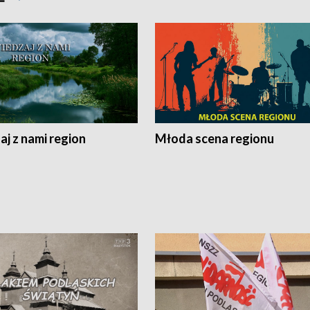
j z nami region
Młoda scena regionu