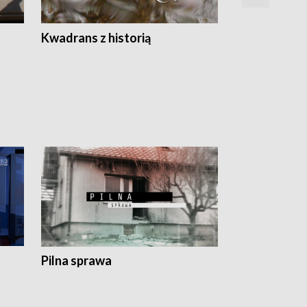
Z
Kwadrans z historią
Kartki z kal
Pilna sprawa