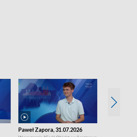
Paweł Zapora, 31.07.2026
Jacek Brzozo