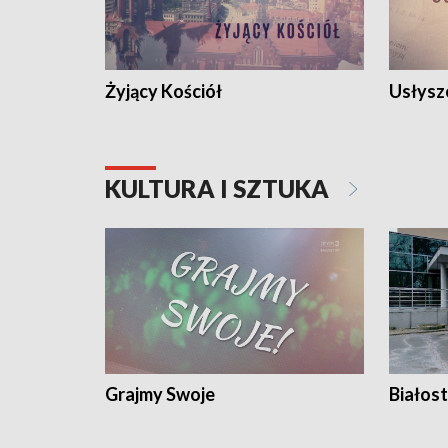
Żyjący Kościół
Usłysz
KULTURA I SZTUKA
Grajmy Swoje
Białost