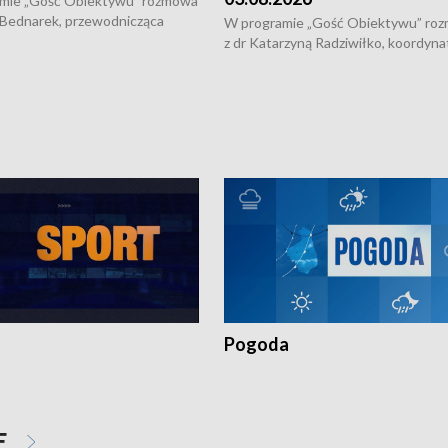
mie „Gość Obiektywu” rozmowa
 Bednarek, przewodnicząca
W programie „Gość Obiektywu” ro
kiej Rady Seniorów, o walce z
z dr Katarzyną Radziwiłko, koordyna
ią, pomysłach na to jak
projektu "Etnomozaika. Współczes
osoby starsze z domów i jak
dziedzictwo kulturowe wsi" o tym, j
t to by nie były same.
wygląda dzisiejsza kultura polskiej w
Pogoda
E