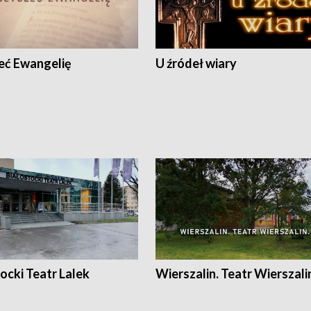
eć Ewangelię
U źródeł wiary
ocki Teatr Lalek
Wierszalin. Teatr Wierszali