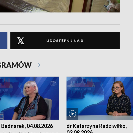
UDOSTĘPNIJ NA X
OGRAMÓW
 Bednarek, 04.08.2026
dr Katarzyna Radziwiłko,
03.08.2026