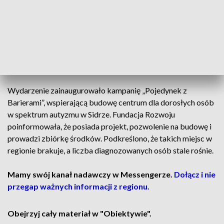
młodych do wytrwałości. Wydarzenie miało pokazać, że
trudne doświadczenia mogą inspirować i dodawać siły, a
rozmowa o autyzmie i akceptacji jest ważna także wśród
najmłodszych. Spotkanie było pierwszym etapem cyklu,
który obejmie również szkoły w Dąbrowie Białostockiej i
Sokółce.
Wydarzenie zainaugurowało kampanię „Pojedynek z
Barierami”, wspierającą budowę centrum dla dorosłych osób
w spektrum autyzmu w Sidrze. Fundacja Rozwoju
poinformowała, że posiada projekt, pozwolenie na budowę i
prowadzi zbiórkę środków. Podkreślono, że takich miejsc w
regionie brakuje, a liczba diagnozowanych osób stale rośnie.
Mamy swój kanał nadawczy w Messengerze.
Dołącz i nie
przegap ważnych informacji z regionu.
Obejrzyj cały materiał w "Obiektywie".