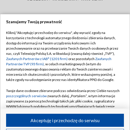
Szanujemy Twoją prywatność
Dołącz do nas:
Kliknij "Akceptuję i przechodzę do serwisu", aby wyrazić zgody na
korzystanie z technologii automatycznego śledzenia i zbierania danych,
TVP
dostęp do informacji na Twoim urządzeniu końcowym i ich
Abonament TVP
przechowywanie oraz na przetwarzanie Twoich danych osobowych przez
Regulamin TVP
nas, czyli Telewizję Polską S.A. w likwidacji (zwaną dalej również „TVP”),
Emisja w TVP
Polityka prywatności
Zaufanych Partnerów z IAB* (1201 firm)
oraz pozostałych
Zaufanych
Partnerów TVP (93 firm)
, w celach marketingowych (w tym do
Centrum informacji TVP
Moje zgody
zautomatyzowanego dopasowania reklam do Twoich zainteresowań i
mierzenia ich skuteczności) i pozostałych, które wskazujemy poniżej, a
Naziemna Telewizja Cyfrowa
Pomoc
także zgody na udostępnianie przez nas identyfikatora PPID do Google.
Sklep TVP
Biuro reklamy
Twoje dane osobowe zbierane podczas odwiedzania przez Ciebie naszych
Rada Programowa
Kontakt
poszczególnych serwisów
zwanych dalej „Portalem”, w tym informacje
zapisywane za pomocą technologii takich jak: pliki cookie, sygnalizatory
System NOS
WWW lub innych podobnych technologii umożliwiających świadczenie
dopasowanych i bezpiecznych usług, personalizację treści oraz reklam,
Informacje o nadawcy
Kanały
udostępnianie funkcji mediów społecznościowych oraz analizowanie
Akceptuję i przechodzę do serwisu
ruchu w Internecie.
Program dla prasy
©2026 Telewizja Polska S.A. w likwidacji