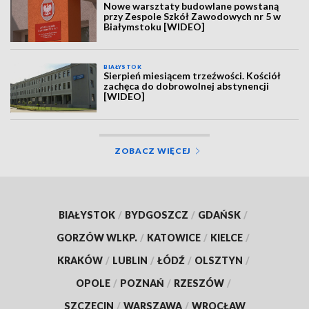
Nowe warsztaty budowlane powstaną
przy Zespole Szkół Zawodowych nr 5 w
Białymstoku [WIDEO]
BIAŁYSTOK
Sierpień miesiącem trzeźwości. Kościół
zachęca do dobrowolnej abstynencji
[WIDEO]
ZOBACZ WIĘCEJ
BIAŁYSTOK
/
BYDGOSZCZ
/
GDAŃSK
/
GORZÓW WLKP.
/
KATOWICE
/
KIELCE
/
KRAKÓW
/
LUBLIN
/
ŁÓDŹ
/
OLSZTYN
/
OPOLE
/
POZNAŃ
/
RZESZÓW
/
SZCZECIN
/
WARSZAWA
/
WROCŁAW