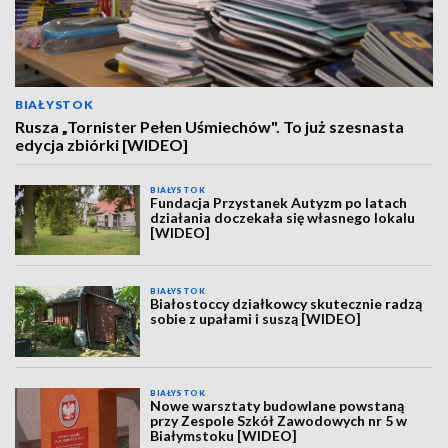
BIAŁYSTOK
Rusza „Tornister Pełen Uśmiechów". To już szesnasta
edycja zbiórki [WIDEO]
BIAŁYSTOK
Fundacja Przystanek Autyzm po latach
działania doczekała się własnego lokalu
[WIDEO]
BIAŁYSTOK
Białostoccy działkowcy skutecznie radzą
sobie z upałami i suszą [WIDEO]
BIAŁYSTOK
Nowe warsztaty budowlane powstaną
przy Zespole Szkół Zawodowych nr 5 w
Białymstoku [WIDEO]