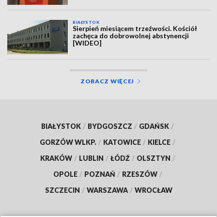
BIAŁYSTOK
Sierpień miesiącem trzeźwości. Kościół
zachęca do dobrowolnej abstynencji
[WIDEO]
ZOBACZ WIĘCEJ
BIAŁYSTOK
/
BYDGOSZCZ
/
GDAŃSK
/
GORZÓW WLKP.
/
KATOWICE
/
KIELCE
/
KRAKÓW
/
LUBLIN
/
ŁÓDŹ
/
OLSZTYN
/
OPOLE
/
POZNAŃ
/
RZESZÓW
/
SZCZECIN
/
WARSZAWA
/
WROCŁAW