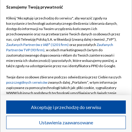
Szanujemy Twoją prywatność
Dołącz do nas:
Kliknij "Akceptuję i przechodzę do serwisu", aby wyrazić zgody na
korzystanie z technologii automatycznego śledzenia i zbierania danych,
TVP
dostęp do informacji na Twoim urządzeniu końcowym i ich
Abonament TVP
przechowywanie oraz na przetwarzanie Twoich danych osobowych przez
Regulamin TVP
nas, czyli Telewizję Polską S.A. w likwidacji (zwaną dalej również „TVP”),
Emisja w TVP
Polityka prywatności
Zaufanych Partnerów z IAB* (1201 firm)
oraz pozostałych
Zaufanych
Partnerów TVP (93 firm)
, w celach marketingowych (w tym do
Centrum informacji TVP
Moje zgody
zautomatyzowanego dopasowania reklam do Twoich zainteresowań i
mierzenia ich skuteczności) i pozostałych, które wskazujemy poniżej, a
Naziemna Telewizja Cyfrowa
Pomoc
także zgody na udostępnianie przez nas identyfikatora PPID do Google.
Sklep TVP
Biuro reklamy
Twoje dane osobowe zbierane podczas odwiedzania przez Ciebie naszych
Rada Programowa
Kontakt
poszczególnych serwisów
zwanych dalej „Portalem”, w tym informacje
zapisywane za pomocą technologii takich jak: pliki cookie, sygnalizatory
System NOS
WWW lub innych podobnych technologii umożliwiających świadczenie
dopasowanych i bezpiecznych usług, personalizację treści oraz reklam,
Informacje o nadawcy
Kanały
udostępnianie funkcji mediów społecznościowych oraz analizowanie
Akceptuję i przechodzę do serwisu
ruchu w Internecie.
Program dla prasy
©2026 Telewizja Polska S.A. w likwidacji
Biuro Reklamy
Twoje dane osobowe zbierane podczas odwiedzania przez Ciebie
Ustawienia zaawansowane
poszczególnych serwisów
na Portalu, takie jak adresy IP, identyfikatory
Ogłoszenie przetargowe
Twoich urządzeń końcowych i identyfikatory plików cookie, informacje o