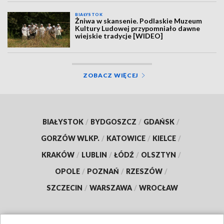
BIAŁYSTOK
Żniwa w skansenie. Podlaskie Muzeum
Kultury Ludowej przypomniało dawne
wiejskie tradycje [WIDEO]
ZOBACZ WIĘCEJ
BIAŁYSTOK
/
BYDGOSZCZ
/
GDAŃSK
/
GORZÓW WLKP.
/
KATOWICE
/
KIELCE
/
KRAKÓW
/
LUBLIN
/
ŁÓDŹ
/
OLSZTYN
/
OPOLE
/
POZNAŃ
/
RZESZÓW
/
SZCZECIN
/
WARSZAWA
/
WROCŁAW