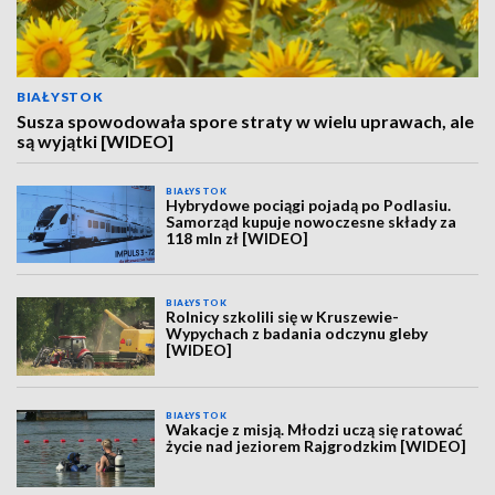
BIAŁYSTOK
Susza spowodowała spore straty w wielu uprawach, ale
są wyjątki [WIDEO]
BIAŁYSTOK
Hybrydowe pociągi pojadą po Podlasiu.
Samorząd kupuje nowoczesne składy za
118 mln zł [WIDEO]
BIAŁYSTOK
Rolnicy szkolili się w Kruszewie-
Wypychach z badania odczynu gleby
[WIDEO]
BIAŁYSTOK
Wakacje z misją. Młodzi uczą się ratować
życie nad jeziorem Rajgrodzkim [WIDEO]