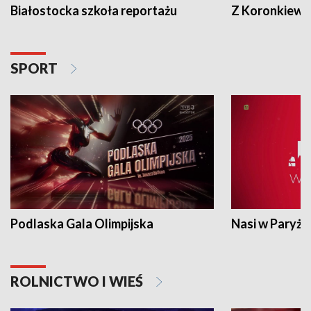
Białostocka szkoła reportażu
Z Koronkiewic
SPORT
Podlaska Gala Olimpijska
Nasi w Paryżu
ROLNICTWO I WIEŚ