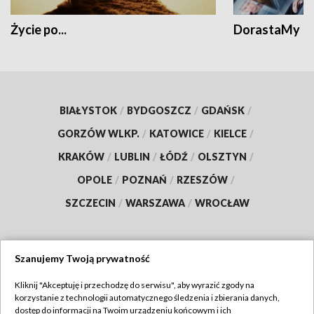
Życie po...
DorastaMy
BIAŁYSTOK
/
BYDGOSZCZ
/
GDAŃSK
/
GORZÓW WLKP.
/
KATOWICE
/
KIELCE
/
KRAKÓW
/
LUBLIN
/
ŁÓDŹ
/
OLSZTYN
/
OPOLE
/
POZNAŃ
/
RZESZÓW
/
SZCZECIN
/
WARSZAWA
/
WROCŁAW
Szanujemy Twoją prywatność
Dołącz do nas:
Kliknij "Akceptuję i przechodzę do serwisu", aby wyrazić zgody na
korzystanie z technologii automatycznego śledzenia i zbierania danych,
TVP
dostęp do informacji na Twoim urządzeniu końcowym i ich