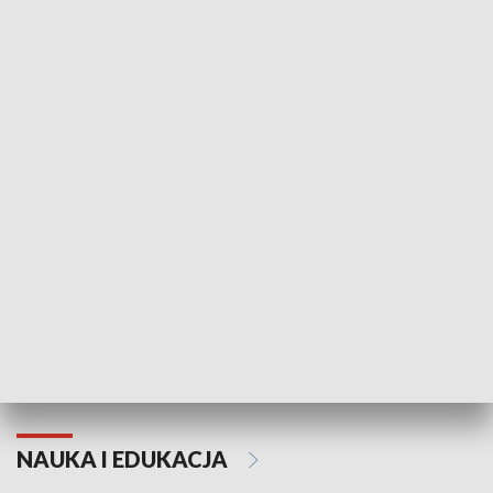
Żyjący Kościół
Usłyszeć Ewa
KULTURA I SZTUKA
Grajmy Swoje
Białostocki Te
NAUKA I EDUKACJA