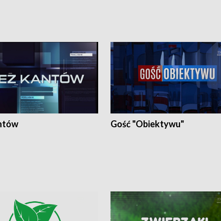
ntów
Gość "Obiektywu"