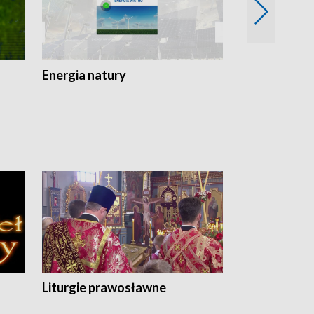
Energia natury
Ogród i nie t
Liturgie prawosławne