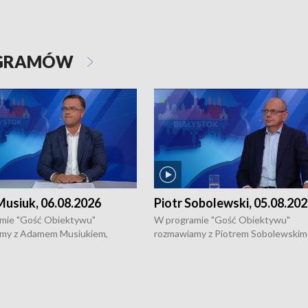
OGRAMÓW
usiuk, 06.08.2026
Piotr Sobolewski, 05.08.20
mie "Gość Obiektywu"
W programie "Gość Obiektywu"
my z Adamem Musiukiem,
rozmawiamy z Piotrem Sobolewskim
m wojewódzkim konserwatorem
Towarzystwa Amickus o możliwości
o kondycji zabytków w regionie
wsparcia osób dotkniętych przemocą
 wniosków na prace
działaniu Ośrodka Pomocy Osobom
torskie.
Pokrzywdzonym Przestępstwem.