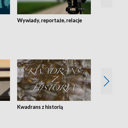
Wywiady, reportaże, relacje
Recepta na...
Z
Kwadrans z historią
Kartki z kal