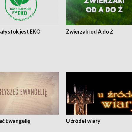
iałystok jest EKO
Zwierzaki od A do Ż
eć Ewangelię
U źródeł wiary