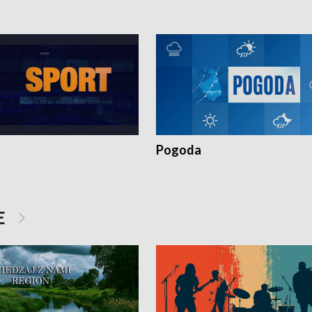
Pogoda
E