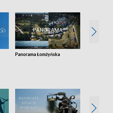
Panorama Łomżyńska
Przegląd suw