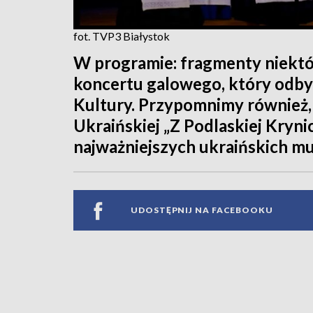
fot. TVP3 Białystok
W programie: fragmenty niekt
koncertu galowego, który odby
Kultury. Przypomnimy również,
Ukraińskiej „Z Podlaskiej Kryni
najważniejszych ukraińskich mu
UDOSTĘPNIJ NA FACEBOOKU