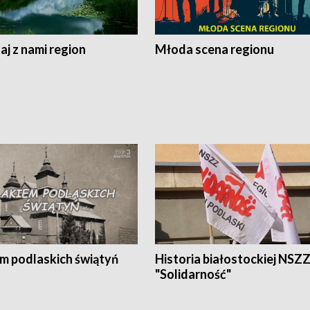
j z nami region
Młoda scena regionu
em podlaskich świątyń
Historia białostockiej NSZ
"Solidarność"