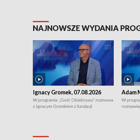
NAJNOWSZE WYDANIA PR
Ignacy Gromek, 07.08.2026
Adam M
W programie „Gość Obiektywu” rozmowa
W progra
z Ignacym Gromkiem z fundacji
rozmawia
"Przystanek Autyzm" o opiece dorosłych
podlaski
osób autystycznych oraz potrzebie
zabytków 
dziennej i całodobowej opieki.
i naborze
konserwa