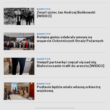
BIAŁYSTOK
Zmarł ojciec Jan Andrzej Bońkowski
[WIDEO]
BIAŁYSTOK
Kolejne gminy odebrały umowy na
wsparcie Ochotniczych Straży Pożarnych
BIAŁYSTOK
Uwięził partnerkę i znęcał się nad nią.
Białostoczanin trafił do aresztu [WIDEO]
BIAŁYSTOK
Podlasie będzie miało własną orkiestrę
wojskową