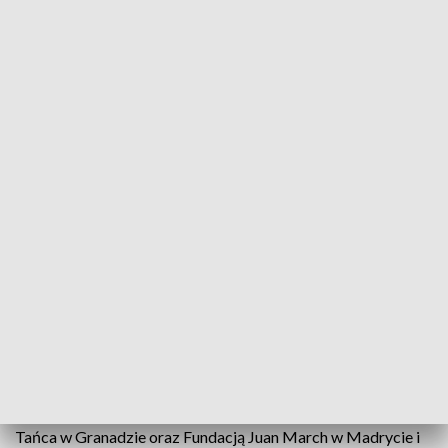
fot. TVP3 Białystok
Opera i Filharmonia Podlaska wspólnie z
hiszpańskimi partnerami zrealizuje operę „Fuego
fatuo” inspirowaną kompozycjami Fryderyka
Chopina, której prapremiera odbędzie się w
Hiszpanii, a premiera w Białymstoku.
Autorem dzieła jest Manuel de Falla. Realizacja odbędzie się
we współpracy z Międzynarodowym Festiwalem Muzyki i
Tańca w Granadzie oraz Fundacją Juan March w Madrycie i