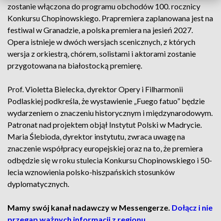
zostanie włączona do programu obchodów 100. rocznicy
Konkursu Chopinowskiego. Prapremiera zaplanowana jest na
festiwal w Granadzie, a polska premiera na jesień 2027.
Opera istnieje w dwóch wersjach scenicznych, z których
wersja z orkiestrą, chórem, solistami i aktorami zostanie
przygotowana na białostocką premierę.
Prof. Violetta Bielecka, dyrektor Opery i Filharmonii
Podlaskiej podkreśla, że wystawienie „Fuego fatuo” będzie
wydarzeniem o znaczeniu historycznym i międzynarodowym.
Patronat nad projektem objął Instytut Polski w Madrycie.
Maria Ślebioda, dyrektor instytutu, zwraca uwagę na
znaczenie współpracy europejskiej oraz na to, że premiera
odbędzie się w roku stulecia Konkursu Chopinowskiego i 50-
lecia wznowienia polsko-hiszpańskich stosunków
dyplomatycznych.
Mamy swój kanał nadawczy w Messengerze.
Dołącz i nie
przegap ważnych informacji z regionu.