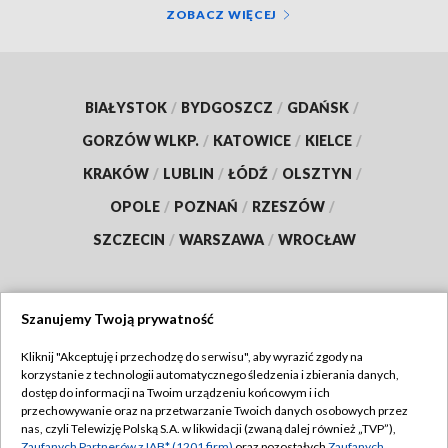
ZOBACZ WIĘCEJ
BIAŁYSTOK
/
BYDGOSZCZ
/
GDAŃSK
/
GORZÓW WLKP.
/
KATOWICE
/
KIELCE
/
KRAKÓW
/
LUBLIN
/
ŁÓDŹ
/
OLSZTYN
/
OPOLE
/
POZNAŃ
/
RZESZÓW
/
SZCZECIN
/
WARSZAWA
/
WROCŁAW
Szanujemy Twoją prywatność
Dołącz do nas:
Kliknij "Akceptuję i przechodzę do serwisu", aby wyrazić zgody na
korzystanie z technologii automatycznego śledzenia i zbierania danych,
TVP
dostęp do informacji na Twoim urządzeniu końcowym i ich
Abonament TVP
przechowywanie oraz na przetwarzanie Twoich danych osobowych przez
Regulamin TVP
nas, czyli Telewizję Polską S.A. w likwidacji (zwaną dalej również „TVP”),
Emisja w TVP
Zaufanych Partnerów z IAB* (1201 firm)
oraz pozostałych
Zaufanych