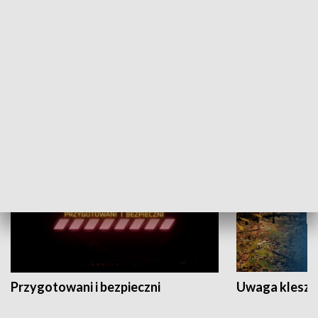
Grajmy Swoje
Białostocki Te
NAUKA I EDUKACJA
Przygotowani i bezpieczni
Uwaga kleszc