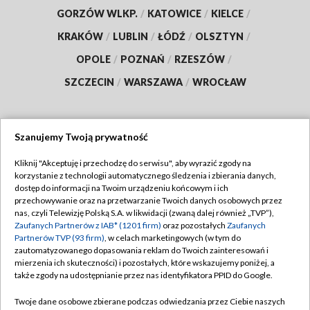
GORZÓW WLKP.
/
KATOWICE
/
KIELCE
/
KRAKÓW
/
LUBLIN
/
ŁÓDŹ
/
OLSZTYN
/
OPOLE
/
POZNAŃ
/
RZESZÓW
/
SZCZECIN
/
WARSZAWA
/
WROCŁAW
Szanujemy Twoją prywatność
Dołącz do nas:
Kliknij "Akceptuję i przechodzę do serwisu", aby wyrazić zgody na
korzystanie z technologii automatycznego śledzenia i zbierania danych,
TVP
dostęp do informacji na Twoim urządzeniu końcowym i ich
Abonament TVP
przechowywanie oraz na przetwarzanie Twoich danych osobowych przez
Regulamin TVP
nas, czyli Telewizję Polską S.A. w likwidacji (zwaną dalej również „TVP”),
Emisja w TVP
Polityka prywatności
Zaufanych Partnerów z IAB* (1201 firm)
oraz pozostałych
Zaufanych
Partnerów TVP (93 firm)
, w celach marketingowych (w tym do
Centrum informacji TVP
Moje zgody
zautomatyzowanego dopasowania reklam do Twoich zainteresowań i
mierzenia ich skuteczności) i pozostałych, które wskazujemy poniżej, a
Naziemna Telewizja Cyfrowa
Pomoc
także zgody na udostępnianie przez nas identyfikatora PPID do Google.
Sklep TVP
Biuro reklamy
Twoje dane osobowe zbierane podczas odwiedzania przez Ciebie naszych