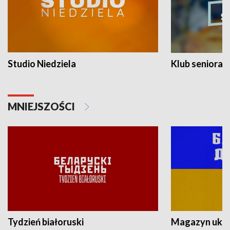
Studio Niedziela
Klub seniora
MNIEJSZOŚCI
Tydzień białoruski
Magazyn ukra