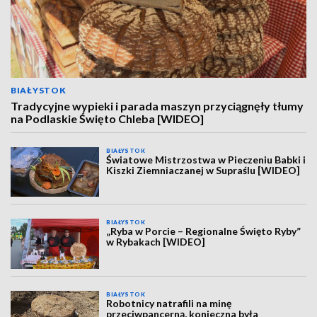
BIAŁYSTOK
Tradycyjne wypieki i parada maszyn przyciągnęły tłumy
na Podlaskie Święto Chleba [WIDEO]
BIAŁYSTOK
Światowe Mistrzostwa w Pieczeniu Babki i
Kiszki Ziemniaczanej w Supraślu [WIDEO]
BIAŁYSTOK
„Ryba w Porcie – Regionalne Święto Ryby”
w Rybakach [WIDEO]
BIAŁYSTOK
Robotnicy natrafili na minę
przeciwpancerną, konieczna była