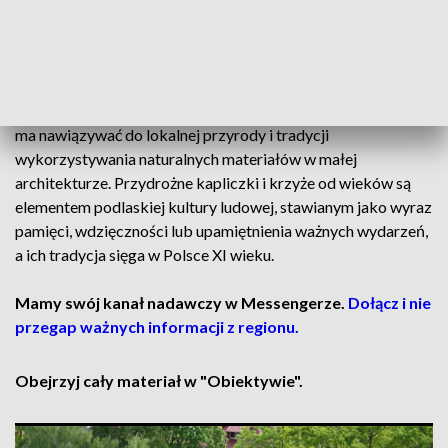
symbolem ekumenizmu i miejscem wspólnych nabożeństw, a
duchowni podkreślają znaczenie tradycyjnych modlitw, które
przekazywane są młodemu pokoleniu.
Nowa kapliczka została wykonana z surowego drewna, co
ma nawiązywać do lokalnej przyrody i tradycji
wykorzystywania naturalnych materiałów w małej
architekturze. Przydrożne kapliczki i krzyże od wieków są
elementem podlaskiej kultury ludowej, stawianym jako wyraz
pamięci, wdzięczności lub upamiętnienia ważnych wydarzeń,
a ich tradycja sięga w Polsce XI wieku.
Mamy swój kanał nadawczy w Messengerze.
Dołącz i nie
przegap ważnych informacji z regionu.
Obejrzyj cały materiał w "Obiektywie".