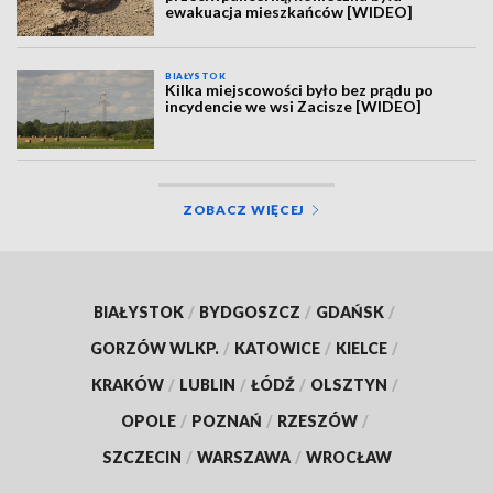
ewakuacja mieszkańców [WIDEO]
BIAŁYSTOK
Kilka miejscowości było bez prądu po
incydencie we wsi Zacisze [WIDEO]
ZOBACZ WIĘCEJ
BIAŁYSTOK
/
BYDGOSZCZ
/
GDAŃSK
/
GORZÓW WLKP.
/
KATOWICE
/
KIELCE
/
KRAKÓW
/
LUBLIN
/
ŁÓDŹ
/
OLSZTYN
/
OPOLE
/
POZNAŃ
/
RZESZÓW
/
SZCZECIN
/
WARSZAWA
/
WROCŁAW