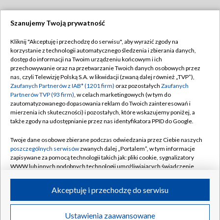
Szanujemy Twoją prywatność
Dołącz do nas:
Kliknij "Akceptuję i przechodzę do serwisu", aby wyrazić zgody na
korzystanie z technologii automatycznego śledzenia i zbierania danych,
TVP
dostęp do informacji na Twoim urządzeniu końcowym i ich
Abonament TVP
przechowywanie oraz na przetwarzanie Twoich danych osobowych przez
Regulamin TVP
nas, czyli Telewizję Polską S.A. w likwidacji (zwaną dalej również „TVP”),
Emisja w TVP
Polityka prywatności
Zaufanych Partnerów z IAB* (1201 firm)
oraz pozostałych
Zaufanych
Partnerów TVP (93 firm)
, w celach marketingowych (w tym do
Centrum informacji TVP
Moje zgody
zautomatyzowanego dopasowania reklam do Twoich zainteresowań i
mierzenia ich skuteczności) i pozostałych, które wskazujemy poniżej, a
Naziemna Telewizja Cyfrowa
Pomoc
także zgody na udostępnianie przez nas identyfikatora PPID do Google.
Sklep TVP
Biuro reklamy
Twoje dane osobowe zbierane podczas odwiedzania przez Ciebie naszych
Rada Programowa
Kontakt
poszczególnych serwisów
zwanych dalej „Portalem”, w tym informacje
zapisywane za pomocą technologii takich jak: pliki cookie, sygnalizatory
System NOS
WWW lub innych podobnych technologii umożliwiających świadczenie
dopasowanych i bezpiecznych usług, personalizację treści oraz reklam,
Informacje o nadawcy
Kanały
udostępnianie funkcji mediów społecznościowych oraz analizowanie
Akceptuję i przechodzę do serwisu
ruchu w Internecie.
Program dla prasy
©2026 Telewizja Polska S.A. w likwidacji
Biuro Reklamy
Twoje dane osobowe zbierane podczas odwiedzania przez Ciebie
Ustawienia zaawansowane